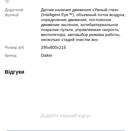
°C
Додаткові
Датчик наличия движения «Умный глаз»
функції
(Intelligent Eye™), объемный поток воздуха,
определение движения, постоянное
движение заслонок, антибактериальное
покрытие пульта, управляемая скорость
вентилятора, автовыбор режима работы,
несколько стадий очистки воз
Розмір в/б
295х800х215
бренд
Daikin
Відгуки
Додайте перший відгук