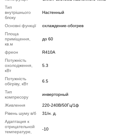
Тип
внутрішнього
Настенный
блоку
Основні функції
охлаждение-обогрев
Площа
приміщення,
до 60
кв.м
фреон
R410A
Потужність
охолодження,
5.3
кВт
Потужність
6.5
обігріву, кВт
Тип
инверторный
компресору
Живлення
220-240В/50Гц/1ф
Рівень шуму в/б
31/н. д.
Адаптация к
отрицательной
-10
температуре,