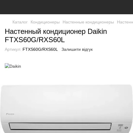
Каталог
Кондиционеры
Настенные кондиционеры
Настенн
Настенный кондиционер Daikin
FTXS60G/RXS60L
Артикул:
FTXS60G/RXS60L
Залишити відгук