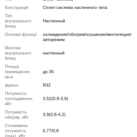
Конструкція
Cплит-система настенного типа
Тип
внутрішнього
Настенный
блоку
Основні функції
охлаждение/обогрев/осушение/вентиляция/
авторежим
Монтаж
внутрішнього
настенный
блоку
Площа
приміщення,
до 35
кв.м
фреон
R32
Потужність
охолодження,
3,52(0,9-3,9)
кВт
Потужність
3,9(0,8-4,2)
обігріву, кВт
Споживана
потужність
0,77/0,8
(max), кВт