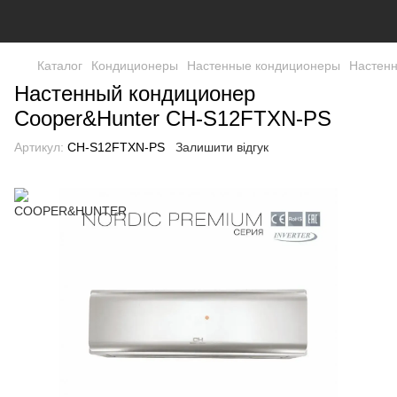
Каталог
Кондиционеры
Настенные кондиционеры
Настен
Настенный кондиционер
Cooper&Hunter CH-S12FTXN-PS
Артикул:
CH-S12FTXN-PS
Залишити відгук