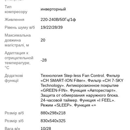
Тип
инверторный
компресору
Живлення
220-240В/50Гц/1ф
Рівень шуму в/б
19/22/28/39
Максимальна
довжина
20
магістралі, м
Адаптация к
отрицательной
-28
температуре,
°C
Додаткові
Технология Step-less Fan Control. Фильтр
функції
«CH SMART-ION Filter». Фильтр «CH 7-SKY
Technology». Антикорозионное покрытие
«GREEN-FIN». Функция «Авторестарт».
Защита oт обмерзания наружного блока.
24-часовой таймер. Функция «I FEEL».
Режим «SLEEP». Функция «+
Розмір в/б
880х298х218
Розмір з/б
830х540х325
Вага в/н
10/28