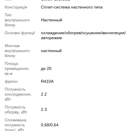
Конструкція
Cплит-система настенного типа
Тип
внутрішнього
Настенный
блоку
Основні функції
охлаждение/обогрев/осушение/вентиляция/
авторежим
Монтаж
внутрішнього
настенный
блоку
Площа
приміщення,
до 20
кв.м
фреон
R410A
Потужність
охолодження,
2.2
кВт
Потужність
2.3
обігріву, кВт
Споживана
потужність
0,68/0,64
(max), кВт