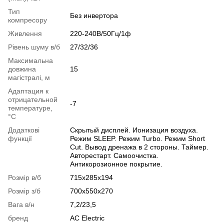
Тип
Без инвертора
компресору
Живлення
220-240В/50Гц/1ф
Рівень шуму в/б
27/32/36
Максимальна
довжина
15
магістралі, м
Адаптация к
отрицательной
-7
температуре,
°C
Додаткові
Скрытый дисплей. Ионизация воздуха.
функції
Режим SLEEP. Режим Turbo. Режим Short
Cut. Вывод дренажа в 2 стороны. Таймер.
Авторестарт. Самоочистка.
Антикорозионное покрытие.
Розмір в/б
715x285x194
Розмір з/б
700x550x270
Вага в/н
7,2/23,5
бренд
AC Electric