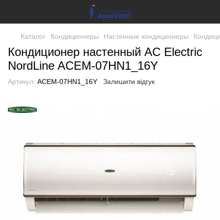
Каталог
Кондиционеры
Настенные кондиционеры
Кондици
Кондиционер настенный AC Electric
NordLine ACEM-07HN1_16Y
Артикул:
ACEM-07HN1_16Y
Залишити відгук