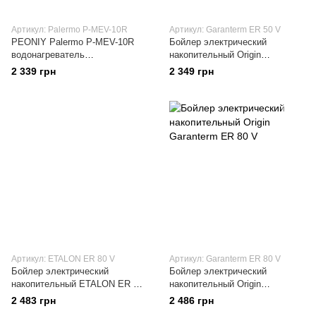
Артикул: Palermo P-MEV-10R
Артикул: Garanterm ER 50 V
PEONIY Palermo P-MEV-10R
Бойлер электрический
водонагреватель
накопительный Origin
вертикальный
Garanterm ER 50 V
2 339 грн
2 349 грн
Артикул: ETALON ER 80 V
Артикул: Garanterm ER 80 V
Бойлер электрический
Бойлер электрический
накопительный ETALON ER 80
накопительный Origin
V
Garanterm ER 80 V
2 483 грн
2 486 грн