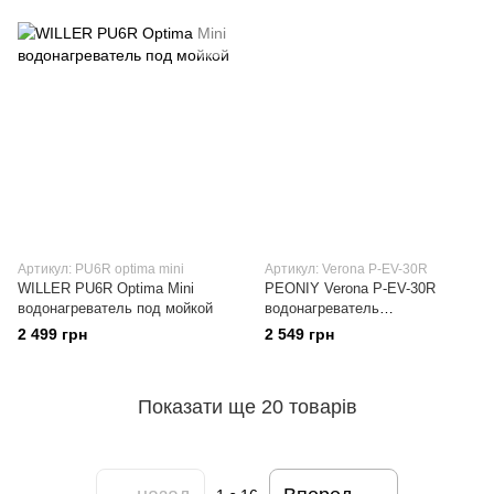
Артикул: PU6R optima mini
Артикул: Verona P-EV-30R
WILLER PU6R Optima Mini
PEONIY Verona P-EV-30R
водонагреватель под мойкой
водонагреватель
вертикальный
2 499 грн
2 549 грн
Показати ще 20 товарів