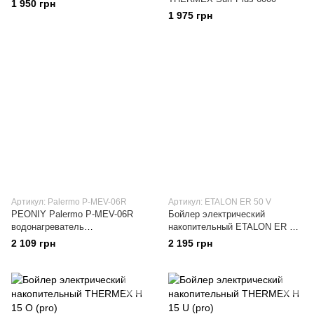
1 950 грн
1 975 грн
Артикул: Palermo P-MEV-06R
Артикул: ETALON ER 50 V
PEONIY Palermo P-MEV-06R
Бойлер электрический
водонагреватель
накопительный ETALON ER 50
вертикальный
V
2 109 грн
2 195 грн