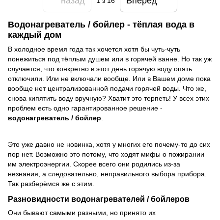
назад
Вперед
1
з 16
Водонагреватель / бойлер - тёплая вода в
каждый дом
В холодное время года так хочется хотя бы чуть-чуть
понежиться под тёплым душем или в горячей ванне. Но так уж
случается, что конкретно в этот день горячую воду опять
отключили. Или не включали вообще. Или в Вашем доме пока
вообще нет централизованной подачи горячей воды. Что же,
снова кипятить воду вручную? Хватит это терпеть! У всех этих
проблем есть одно гарантированное решение -
водонагреватель / бойлер
.
Это уже давно не новинка, хотя у многих его почему-то до сих
пор нет. Возможно это потому, что ходят мифы о пожирании
им электроэнергии. Скорее всего они родились из-за
незнания, а следовательно, неправильного выбора прибора.
Так разберёмся же с этим.
Разновидности
водонагревателей / бойлеров
Они бывают самыми разными, но принято их