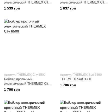
электрический THERMEX City
электрический THERMEX City
3500
5500
1 539 грн
1 637 грн
Артикул: THERMEX City 6500
Артикул: THERMEX Surf 3500
Бойлер проточный
THERMEX Surf 3500
электрический THERMEX City
1 706 грн
6500
1 706 грн