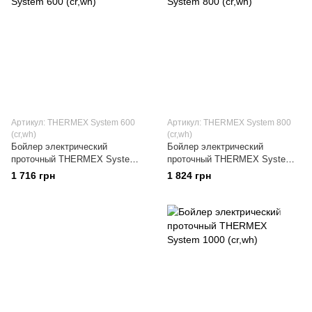
Артикул: THERMEX System 600
Артикул: THERMEX System 800
(cr,wh)
(cr,wh)
Бойлер электрический
Бойлер электрический
проточный THERMEX System
проточный THERMEX System
600 (cr,wh)
800 (cr,wh)
1 716 грн
1 824 грн