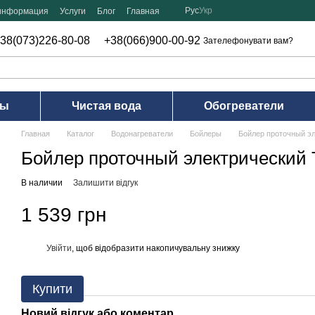
Рус
Укр
 информация
Услуги
Блог
Главная
38(073)226-80-08
+38(066)900-00-92
Зателефонувати вам?
ры
Чистая вода
Обогреватели
Главная
Каталог
Водонагреватели
Бойлеры
Бойлер проточный э
Бойлер проточный электрический
В наличии
Залишити відгук
1 539 грн
Увійти
, щоб відобразити накопичувальну знижку
%
Купити
Новий відгук або коментар