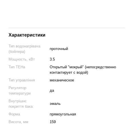
Характеристики
Тип водонагрівача
проточный
(бойлера)
Мощность, кВт
3.5
Тип ТЕНа
Открытый "мокрый" (непосредственно
контактирует с водой)
Тип управління
механическое
Регулятор
да
температури
Внутрішнє
эмаль
покриття бака:
Форма
прямоугольная
Висота, мм
159