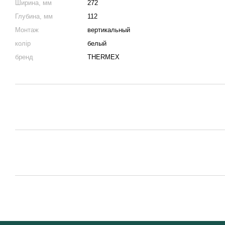
Ширина, мм
272
Глубина, мм
112
Монтаж
вертикальный
колір
белый
бренд
THERMEX