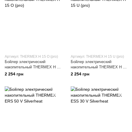
Артикул: THERMEX H 15 O (pro)
Артикул: THERMEX H 15 U (pro)
Бойлер электрический
Бойлер электрический
накопительный THERMEX H 15
накопительный THERMEX H 15
O (pro)
U (pro)
2 254 грн
2 254 грн