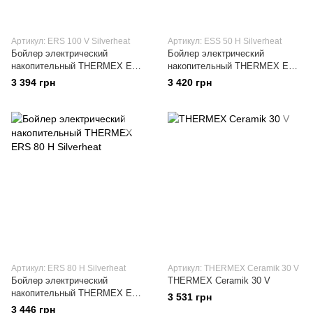
Артикул: ERS 100 V Silverheat
Артикул: ESS 50 H Silverheat
Бойлер электрический
Бойлер электрический
накопительный THERMEX ERS
накопительный THERMEX ESS
100 V Silverheat
50 H Silverheat
3 394 грн
3 420 грн
Артикул: ERS 80 H Silverheat
Артикул: THERMEX Ceramik 30 V
Бойлер электрический
THERMEX Ceramik 30 V
накопительный THERMEX ERS
3 531 грн
80 H Silverheat
3 446 грн