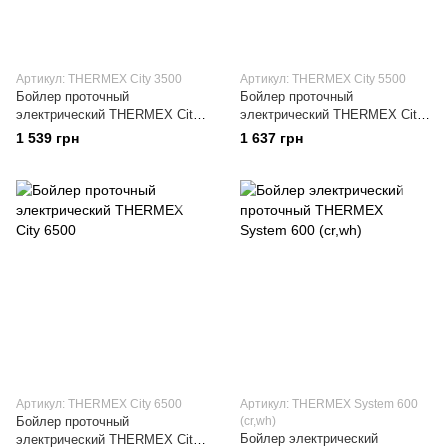
Артикул: THERMEX City 3500
Артикул: THERMEX City 5500
Бойлер проточный
Бойлер проточный
электрический THERMEX City
электрический THERMEX City
3500
5500
1 539 грн
1 637 грн
Артикул: THERMEX City 6500
Артикул: THERMEX System 600
Бойлер проточный
(cr,wh)
Бойлер электрический
электрический THERMEX City