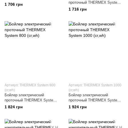
проточный THERMEX System
6500
1 706 грн
600 (cr,wh)
1 716 грн
Артикул: THERMEX System 800
Артикул: THERMEX System 1000
(cr,wh)
(cr,wh)
Бойлер электрический
Бойлер электрический
проточный THERMEX System
проточный THERMEX System
800 (cr,wh)
1000 (cr,wh)
1 824 грн
1 924 грн