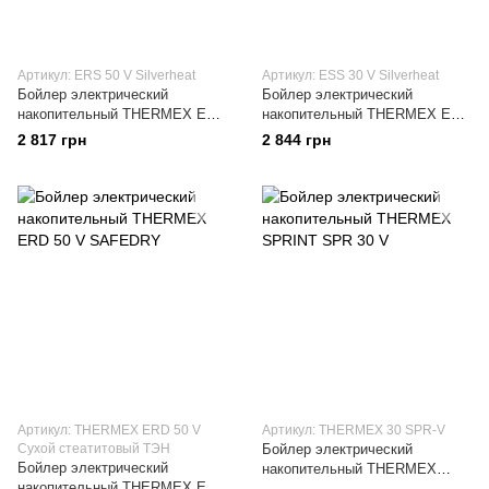
Артикул: ERS 50 V Silverheat
Артикул: ESS 30 V Silverheat
Бойлер электрический
Бойлер электрический
накопительный THERMEX ERS
накопительный THERMEX ESS
50 V Silverheat
30 V Silverheat
2 817 грн
2 844 грн
Артикул: THERMEX ERD 50 V
Артикул: THERMEX 30 SPR-V
Сухой стеатитовый ТЭН
Бойлер электрический
Бойлер электрический
накопительный THERMEX
накопительный THERMEX ERD
SPRINT SPR 30 V