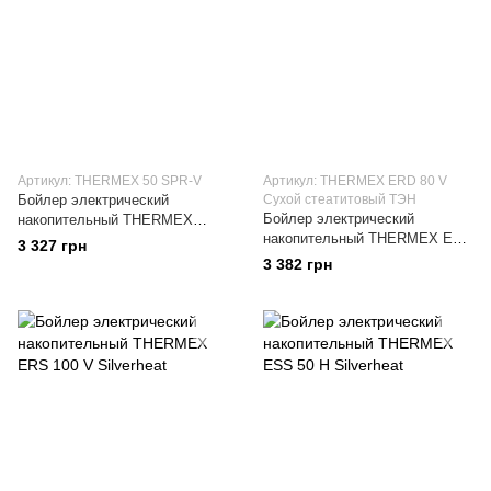
Артикул: THERMEX 50 SPR-V
Артикул: THERMEX ERD 80 V
Бойлер электрический
Сухой стеатитовый ТЭН
Бойлер электрический
накопительный THERMEX
накопительный THERMEX ERD
SPRINT SPR 50 V
3 327 грн
80 V SAFEDRY
3 382 грн