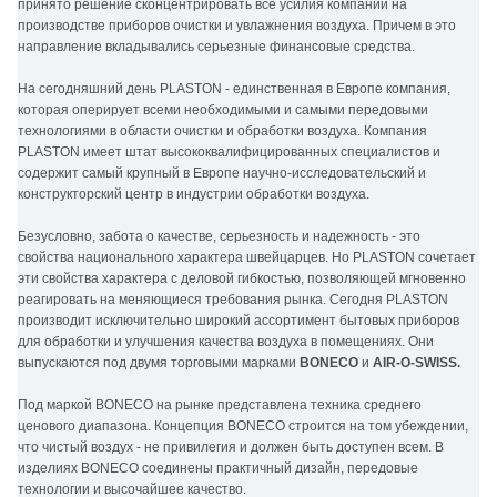
принято решение сконцентрировать все усилия компании на
производстве приборов очистки и увлажнения воздуха. Причем в это
направление вкладывались серьезные финансовые средства.
На сегодняшний день PLASTON - единственная в Европе компания,
которая оперирует всеми необходимыми и самыми передовыми
технологиями в области очистки и обработки воздуха. Компания
PLASTON имеет штат высококвалифицированных специалистов и
содержит самый крупный в Европе научно-исследовательский и
конструкторский центр в индустрии обработки воздуха.
Безусловно, забота о качестве, серьезность и надежность - это
свойства национального характера швейцарцев. Но PLASTON сочетает
эти свойства характера с деловой гибкостью, позволяющей мгновенно
реагировать на меняющиеся требования рынка. Сегодня PLASTON
производит исключительно широкий ассортимент бытовых приборов
для обработки и улучшения качества воздуха в помещениях. Они
выпускаются под двумя торговыми марками
BONECO
и
AIR-O-SWISS.
Под маркой BONECO на рынке представлена техника среднего
ценового диапазона. Концепция BONECO строится на том убеждении,
что чистый воздух - не привилегия и должен быть доступен всем. В
изделиях BONECO соединены практичный дизайн, передовые
технологии и высочайшее качество.