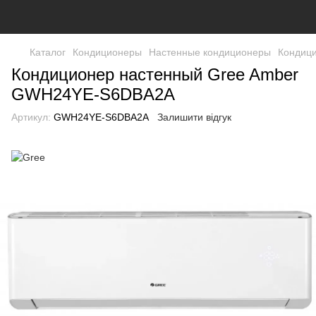
Каталог
Кондиционеры
Настенные кондиционеры
Кондиц
Кондиционер настенный Gree Amber
GWH24YE-S6DBA2A
Артикул:
GWH24YE-S6DBA2A
Залишити відгук