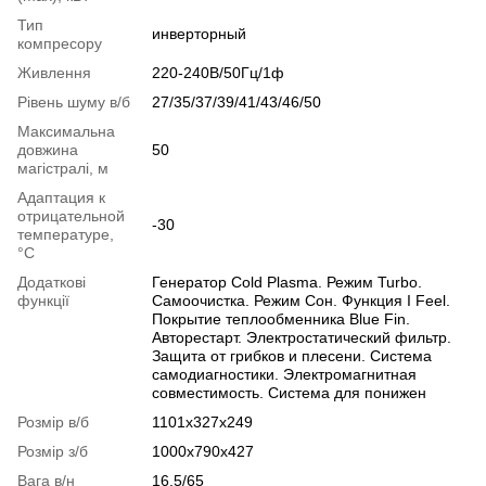
Тип
инверторный
компресору
Живлення
220-240В/50Гц/1ф
Рівень шуму в/б
27/35/37/39/41/43/46/50
Максимальна
довжина
50
магістралі, м
Адаптация к
отрицательной
-30
температуре,
°C
Додаткові
Генератор Cold Plasma. Режим Turbo.
функції
Самоочистка. Режим Сон. Функция I Feel.
Покрытие теплообменника Blue Fin.
Авторестарт. Электростатический фильтр.
Защита от грибков и плесени. Система
самодиагностики. Электромагнитная
совместимость. Система для понижен
Розмір в/б
1101x327x249
Розмір з/б
1000x790x427
Вага в/н
16,5/65