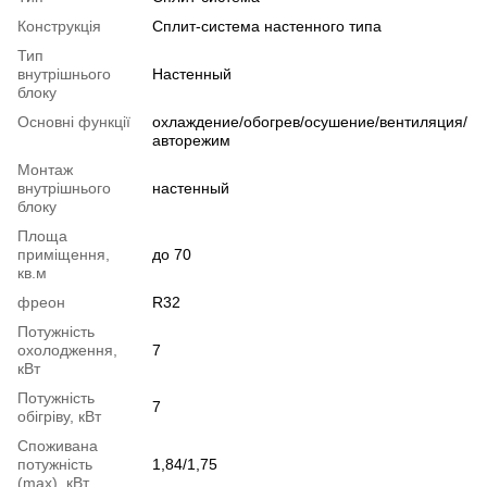
Конструкція
Cплит-система настенного типа
Тип
внутрішнього
Настенный
блоку
Основні функції
охлаждение/обогрев/осушение/вентиляция/
авторежим
Монтаж
внутрішнього
настенный
блоку
Площа
приміщення,
до 70
кв.м
фреон
R32
Потужність
охолодження,
7
кВт
Потужність
7
обігріву, кВт
Споживана
потужність
1,84/1,75
(max), кВт