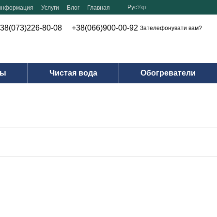
Рус
Укр
 информация
Услуги
Блог
Главная
38(073)226-80-08
+38(066)900-00-92
Зателефонувати вам?
ры
Чистая вода
Обогреватели