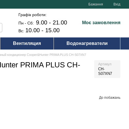
Бажання
Вхід
Графік роботи:
9.00 - 21.00
Моє замовлення
Пн - Сб:
10.00 - 15.00
Вс:
Вентиляция
Водонагреватели
нный кондиционер Cooper&Hunter PRIMA PLUS CH-S07XN7
Hunter PRIMA PLUS CH-
Артикул
CH-
S07XN7
До побажань