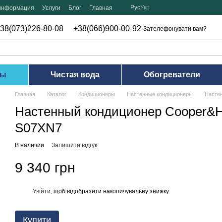
Рус
Укр
 информация
Услуги
Блог
Главная
38(073)226-80-08
+38(066)900-00-92
Зателефонувати вам?
ры
Чистая вода
Обогреватели
Главная
Каталог
Кондиционеры
Настенные кондиционеры
Насте
Настенный кондиционер Cooper&
S07XN7
В наличии
Залишити відгук
9 340 грн
Увійти
, щоб відобразити накопичувальну знижку
%
Купити