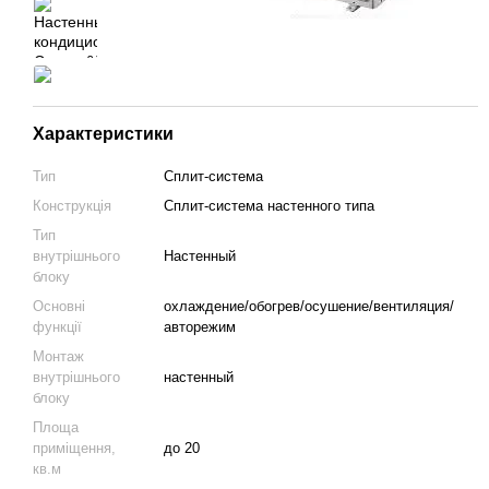
Характеристики
Тип
Сплит-система
Конструкція
Cплит-система настенного типа
Тип
внутрішнього
Настенный
блоку
Основні
охлаждение/обогрев/осушение/вентиляция/
функції
авторежим
Монтаж
внутрішнього
настенный
блоку
Площа
приміщення,
до 20
кв.м