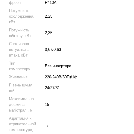
фреон
R410A
Потужність
охолодження,
2,25
кВт
Потужність
2,35
обігріву, кВт
Споживана
потужність
0,67/0,63
(max), кВт
Тип
Без инвертора
компресору
Живлення
220-240В/50Гц/1ф
Рівень шуму
24/27/31
в/б
Максимальна
довжина
15
магістралі, м
Адаптация к
отрицательной
-7
температуре,