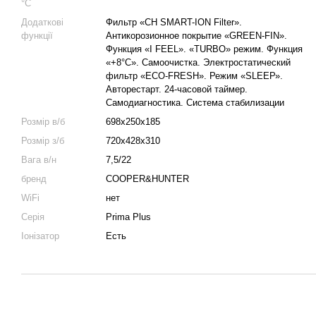
°C
Додаткові
Фильтр «CH SMART-ION Filter».
функції
Антикорозионное покрытие «GREEN-FIN».
Функция «I FEEL». «TURBO» режим. Функция
«+8°С». Самоочистка. Электростатический
фильтр «ЕСО-FRESH». Режим «SLЕЕР».
Авторестарт. 24-часовой таймер.
Самодиагностика. Система стабилизации
Розмір в/б
698x250x185
Розмір з/б
720x428x310
Вага в/н
7,5/22
бренд
COOPER&HUNTER
WiFi
нет
Серія
Prima Plus
Іонізатор
Есть