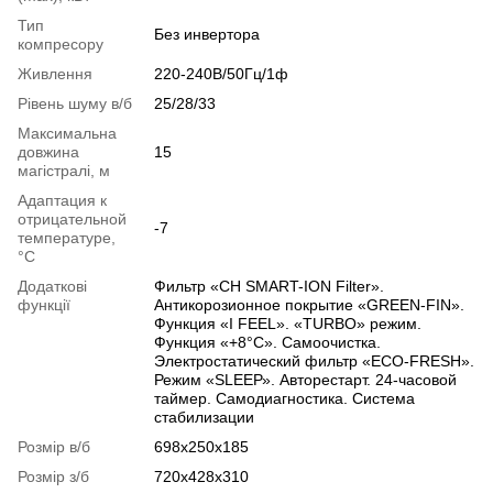
Тип
Без инвертора
компресору
Живлення
220-240В/50Гц/1ф
Рівень шуму в/б
25/28/33
Максимальна
довжина
15
магістралі, м
Адаптация к
отрицательной
-7
температуре,
°C
Додаткові
Фильтр «CH SMART-ION Filter».
функції
Антикорозионное покрытие «GREEN-FIN».
Функция «I FEEL». «TURBO» режим.
Функция «+8°С». Самоочистка.
Электростатический фильтр «ЕСО-FRESH».
Режим «SLЕЕР». Авторестарт. 24-часовой
таймер. Самодиагностика. Система
стабилизации
Розмір в/б
698х250x185
Розмір з/б
720x428x310