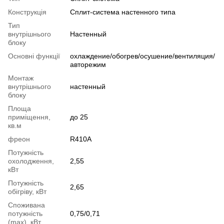
Конструкція
Cплит-система настенного типа
Тип
внутрішнього
Настенный
блоку
Основні функції
охлаждение/обогрев/осушение/вентиляция/
авторежим
Монтаж
внутрішнього
настенный
блоку
Площа
приміщення,
до 25
кв.м
фреон
R410A
Потужність
охолодження,
2,55
кВт
Потужність
2,65
обігріву, кВт
Споживана
потужність
0,75/0,71
(max), кВт