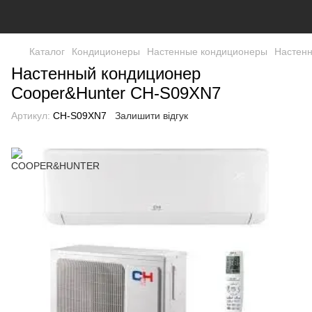
Каталог
Кондиционеры
Настенные кондиционеры
Настенн
Настенный кондиционер
Cooper&Hunter CH-S09XN7
Артикул:
CH-S09XN7
Залишити відгук