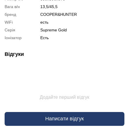
Вага в/н
13,5/45,5
бренд
COOPER&HUNTER
WiFi
есть
Серія
Supreme Gold
Іонізатор
Есть
Відгуки
Додайте перший відгук
Написати відгук