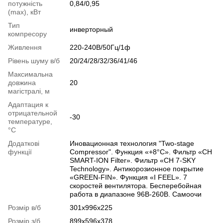
потужність
0,84/0,95
(max), кВт
Тип
инверторный
компресору
Живлення
220-240В/50Гц/1ф
Рівень шуму в/б
20/24/28/32/36/41/46
Максимальна
довжина
20
магістралі, м
Адаптация к
отрицательной
-30
температуре,
°C
Додаткові
Иновационная технология "Two-stage
функції
Compressor". Функция «+8°С». Фильтр «CH
SMART-ION Filter». Фильтр «CH 7-SKY
Technology». Антикорозионное покрытие
«GREEN-FIN». Функция «I FEEL». 7
скоростей вентилятора. Бесперебойная
работа в диапазоне 96В-260В. Самоочи
Розмір в/б
301х996х225
Розмір з/б
899х596х378