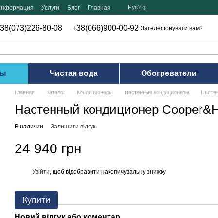
Рус
Укр
 информация
Услуги
Блог
Главная
38(073)226-80-08
+38(066)900-00-92
Зателефонувати вам?
ры
Чистая вода
Обогреватели
Главная
Каталог
Кондиционеры
Настенные кондиционеры
Насте
Настенный кондиционер Cooper&
В наличии
Залишити відгук
24 940 грн
Увійти
, щоб відобразити накопичувальну знижку
%
Купити
Новий відгук або коментар