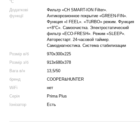
°C
Додаткові
Фильтр «CH SMART-ION Filter».
функції
Антикорозионное покрытие «GREEN-FIN».
Функция «I FEEL». «TURBO» режим. Функция
«+8°С». Самоочистка. Электростатический
фильтр «ЕСО-FRESH». Режим «SLЕЕР».
Авторестарт. 24-часовой таймер.
Самодиагностика. Система стабилизации
Розмір в/б
970x300x225
Розмір з/б
913x680x378
Вага в/н
13,5/50
бренд
COOPER&HUNTER
WiFi
нет
Серія
Prima Plus
Іонізатор
Есть