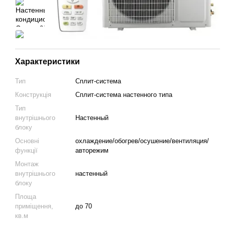
Характеристики
Тип
Сплит-система
Конструкція
Cплит-система настенного типа
Тип
внутрішнього
Настенный
блоку
Основні
охлаждение/обогрев/осушение/вентиляция/
функції
авторежим
Монтаж
внутрішнього
настенный
блоку
Площа
приміщення,
до 70
кв.м