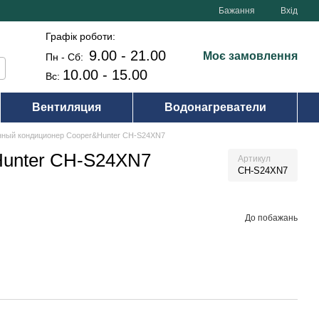
Бажання
Вхід
Графік роботи:
9.00 - 21.00
Моє замовлення
Пн - Сб:
10.00 - 15.00
Вс:
Вентиляция
Водонагреватели
нный кондиционер Cooper&Hunter CH-S24XN7
Hunter CH-S24XN7
Артикул
CH-S24XN7
До побажань