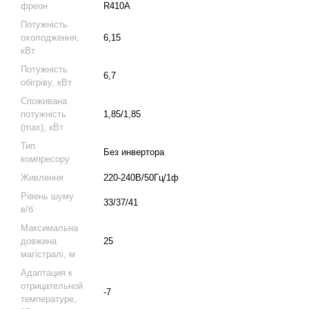
фреон
R410A
Потужність
охолодження,
6,15
кВт
Потужність
6,7
обігріву, кВт
Споживана
потужність
1,85/1,85
(max), кВт
Тип
Без инвертора
компресору
Живлення
220-240В/50Гц/1ф
Рівень шуму
33/37/41
в/б
Максимальна
довжина
25
магістралі, м
Адаптация к
отрицательной
-7
температуре,