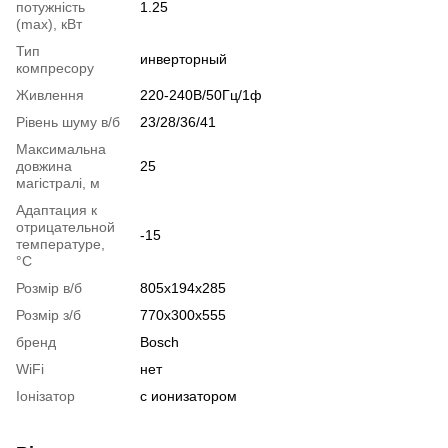
потужність
1.25
(max), кВт
Тип
инверторный
компресору
Живлення
220-240В/50Гц/1ф
Рівень шуму в/б
23/28/36/41
Максимальна
довжина
25
магістралі, м
Адаптация к
отрицательной
-15
температуре,
°C
Розмір в/б
805x194x285
Розмір з/б
770x300x555
бренд
Bosch
WiFi
нет
Іонізатор
с ионизатором