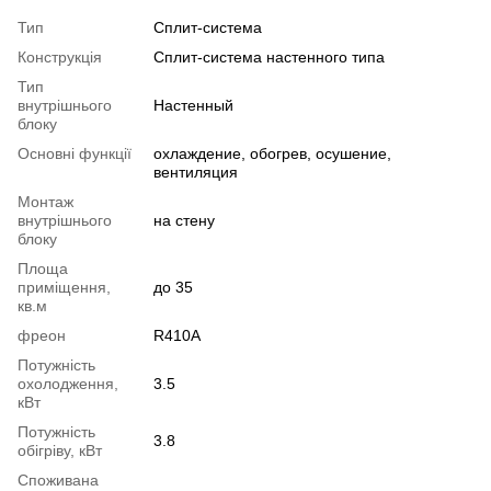
Тип
Сплит-система
Конструкція
Cплит-система настенного типа
Тип
внутрішнього
Настенный
блоку
Основні функції
охлаждение, обогрев, осушение,
вентиляция
Монтаж
внутрішнього
на стену
блоку
Площа
приміщення,
до 35
кв.м
фреон
R410A
Потужність
охолодження,
3.5
кВт
Потужність
3.8
обігріву, кВт
Споживана