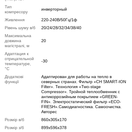
Тип
инверторный
компресору
Живлення
220-240В/50Гц/1ф
Рівень шуму в/б
20/24/28/32/34/38/40
Максимальна
довжина
20
магістралі, м
Адаптация к
отрицательной
-30
температуре,
°C
Додаткові
Адаптирован для работы на тепло в
функції
северных странах. Фильтр «CH SMART-ION
Filter». Технология «Two-stage
Compressor». Тройной теплообменник с
антикоррозийным покрытием «GREEN-
FIN». Электростатический фильтр «ЕСО-
FRESH».Самодиагностика. Самоочистка.
Авторес
Розмір в/б
860х305х170
Розмір з/б
899х596х378