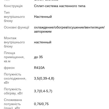
Конструкція
Cплит-система настенного типа
Тип
внутрішнього
Настенный
блоку
Основні функції
охлаждение/обогрев/осушение/вентиляция/
авторежим
Монтаж
внутрішнього
настенный
блоку
Площа
приміщення,
до 35
кв.м
фреон
R410A
Потужність
охолодження,
3,5(0,39-4,8)
кВт
Потужність
3,7(0,4-5,7)
обігріву, кВт
Споживана
потужність
0,76/0,75
(max), кВт