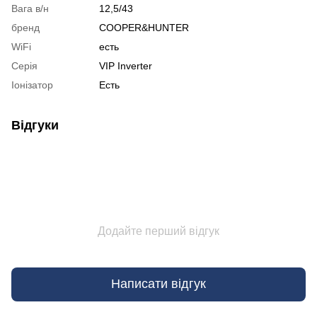
Вага в/н
12,5/43
бренд
COOPER&HUNTER
WiFi
есть
Серія
VIP Inverter
Іонізатор
Есть
Відгуки
Додайте перший відгук
Написати відгук