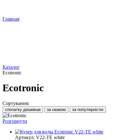
Главная
Каталог
Ecotronic
Ecotronic
Сортування:
спочатку дешевше
за назвою
за популярністю
Розгорнути
Артикул: V22-TE white