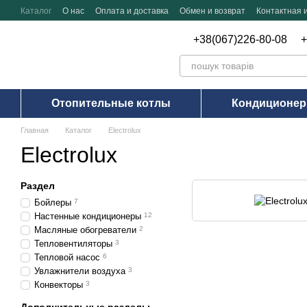
Перейти к основному контенту
Каталог
О нас
Оплата и доставка
Обмен и возврат
Контактная
+38(067)226-80-08
+
Отопительные котлы
Кондиционе
Главная
Каталог
Electrolux
Electrolux
Раздел
Бойлеры
7
Настенные кондиционеры
12
Масляные обогреватели
2
Тепловентиляторы
3
Тепловой насос
6
Увлажнители воздуха
3
Конвекторы
3