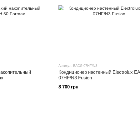
Артикул: EACS-07HF/N3
накопительный
Кондиционер настенный Electrolux E
ax
07HF/N3 Fusion
8 700 грн