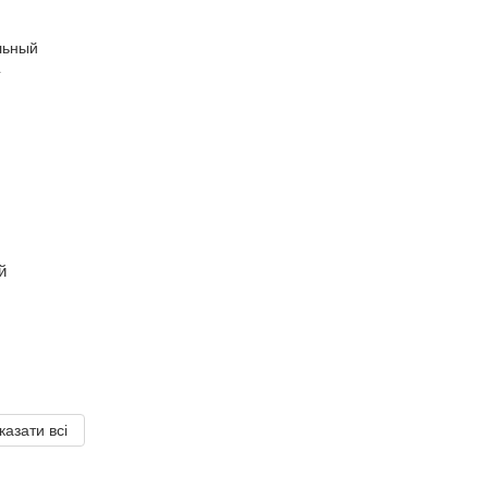
й
казати всі