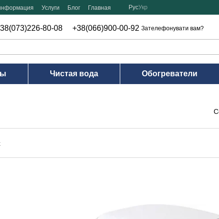
Рус
Укр
 информация
Услуги
Блог
Главная
38(073)226-80-08
+38(066)900-00-92
Зателефонувати вам?
ры
Чистая вода
Обогреватели
С