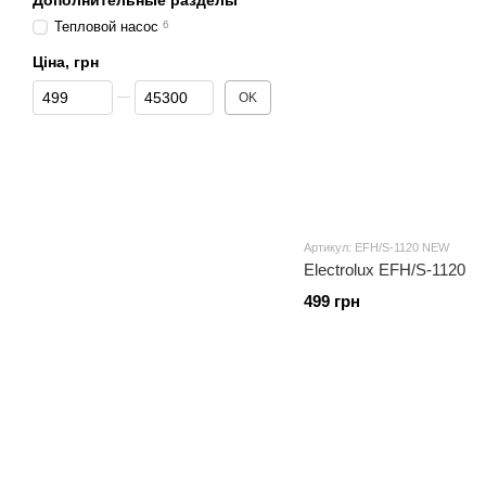
Дополнительные разделы
Тепловой насос
6
Ціна, грн
От Ціна, грн
До Ціна, грн
OK
Артикул: EFH/S-1120 NEW
Electrolux EFH/S-1120
499 грн