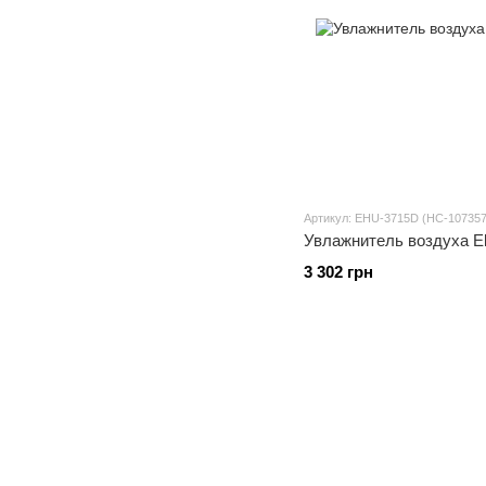
Артикул: EHU-3715D (НС-107357
Увлажнитель воздуха El
3 302 грн