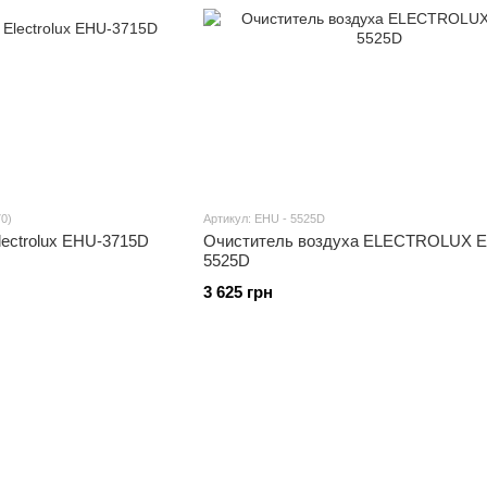
0)
Артикул: EHU - 5525D
ectrolux EHU-3715D
Очиститель воздуха ELECTROLUX E
5525D
3 625 грн