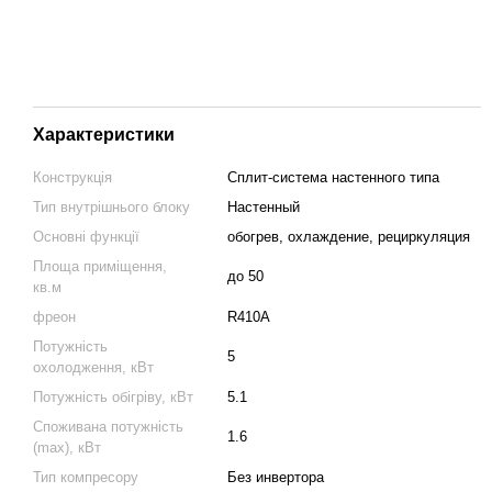
Характеристики
Конструкція
Cплит-система настенного типа
Тип внутрішнього блоку
Настенный
Основні функції
обогрев, охлаждение, рециркуляция
Площа приміщення,
до 50
кв.м
фреон
R410A
Потужність
5
охолодження, кВт
Потужність обігріву, кВт
5.1
Споживана потужність
1.6
(max), кВт
Тип компресору
Без инвертора