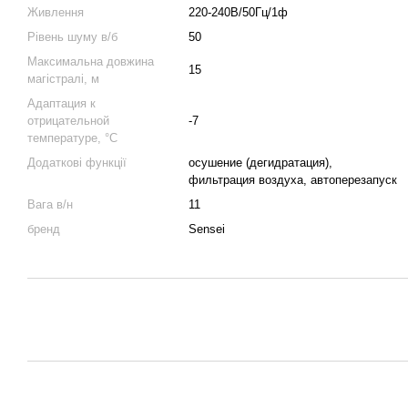
Живлення
220-240В/50Гц/1ф
Рівень шуму в/б
50
Максимальна довжина
15
магістралі, м
Адаптация к
отрицательной
-7
температуре, °C
Додаткові функції
осушение (дегидратация),
фильтрация воздуха, автоперезапуск
Вага в/н
11
бренд
Sensei