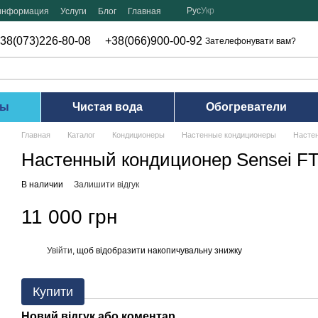
Рус
Укр
 информация
Услуги
Блог
Главная
38(073)226-80-08
+38(066)900-00-92
Зателефонувати вам?
ры
Чистая вода
Обогреватели
Главная
Каталог
Кондиционеры
Настенные кондиционеры
Насте
Настенный кондиционер Sensei F
В наличии
Залишити відгук
11 000 грн
Увійти
, щоб відобразити накопичувальну знижку
%
Купити
Новий відгук або коментар