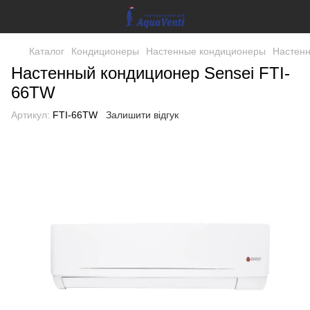
Каталог
Кондиционеры
Настенные кондиционеры
Настенн
Настенный кондиционер Sensei FTI-
66TW
Артикул:
FTI-66TW
Залишити відгук