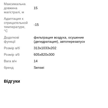
Максимальна
довжина
15
магістралі, м
Адаптация к
отрицательной
-15
температуре,
°C
Додаткові
фильтрация воздуха, осушение
функції
(дегидратация), автоперезапуск
Розмір в/б
313х1033х202
Розмір з/б
605х820х300
Вага в/н
14
бренд
Sensei
Відгуки