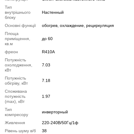
Тип
внутрішнього
Настенный
блоку
Основні функції
обогрев, охлаждение, рециркуляция
Площа
приміщення,
до 60
кв.м
фреон
R410A
Потужність
охолодження,
7.03
кВт
Потужність
7.18
обігріву, кВт
Споживана
потужність
1.97
(max), кВт
Тип
инверторный
компресору
Живлення
220-240В/50Гц/1ф
Рівень шуму в/б
38