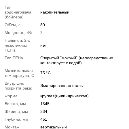
Тип
водонагрівача
накопительный
(бойлера)
Об'єм, л
80
Мощность, кВт
2
Наявність 2-х
незалежних
нет
ТЕНів
Тип ТЕНа
Открытый "мокрый" (непосредственно
контактирует с водой)
Максимальная
75 °С
температура, C
Внутрішнє
Эмалированная сталь
покриття бака:
Форма
круглая(цилиндрическая)
Висота, мм
1345
Ширина, мм
334
Глубина, мм
461
Монтаж
вертикальный