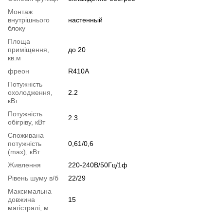
Монтаж
внутрішнього
настенный
блоку
Площа
приміщення,
до 20
кв.м
фреон
R410A
Потужність
охолодження,
2.2
кВт
Потужність
2.3
обігріву, кВт
Споживана
потужність
0,61/0,6
(max), кВт
Живлення
220-240В/50Гц/1ф
Рівень шуму в/б
22/29
Максимальна
довжина
15
магістралі, м