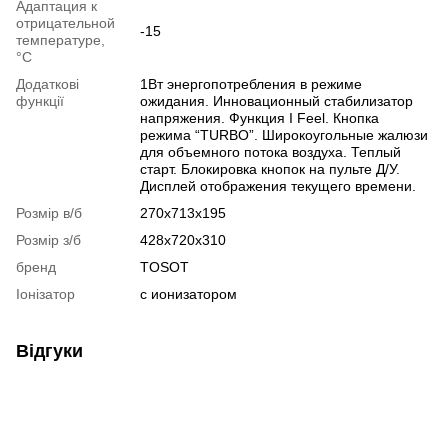
Адаптация к
отрицательной
-15
температуре,
°C
Додаткові
1Вт энергопотребления в режиме
функції
ожидания. Инновационный стабилизатор
напряжения. Функция I Feel. Кнопка
режима “TURBO”. Широкоугольные жалюзи
для объемного потока воздуха. Теплый
старт. Блокировка кнопок на пульте Д/У.
Дисплей отображения текущего времени.
Розмір в/б
270x713x195
Розмір з/б
428x720x310
бренд
TOSOT
Іонізатор
с ионизатором
Відгуки