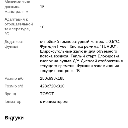
Максимальна
довжина
15
магістралі, м
Адаптация к
отрицательной
-7
температуре,
°C
Додаткові
очнейший температурный контроль 0,5°С.
функції
Функция I Feel. Кнопка режима “TURBO”.
Широкоугольные жалюзи для объемного
потока воздуха. Теплый старт. Блокировка
кнопок на пульте Д/У. Дисплей отображения
текущего времени. Функция запоминания
текущих настроек. “В
Розмір в/б
250x698x185
Розмір з/б
428x720x310
бренд
TOSOT
Іонізатор
с ионизатором
Відгуки