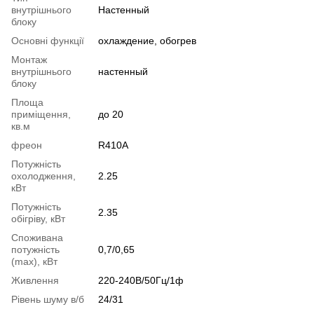
внутрішнього
Настенный
блоку
Основні функції
охлаждение, обогрев
Монтаж
внутрішнього
настенный
блоку
Площа
приміщення,
до 20
кв.м
фреон
R410A
Потужність
охолодження,
2.25
кВт
Потужність
2.35
обігріву, кВт
Споживана
потужність
0,7/0,65
(max), кВт
Живлення
220-240В/50Гц/1ф
Рівень шуму в/б
24/31