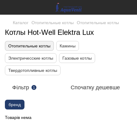
Каталог
Отопительные котлы
Отопительные котлы
Котлы Hot-Well Elektra Lux
Отопительные котлы
Камины
Электричесские котлы
Газовые котлы
Твердотопливные котлы
Фільтр
Спочатку дешевше
1
бренд
Товарів нема