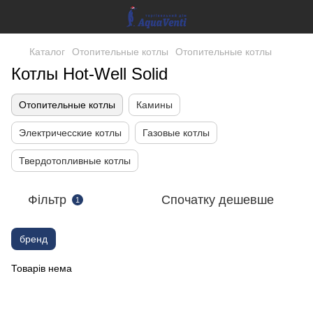
Каталог
Отопительные котлы
Отопительные котлы
Котлы Hot-Well Solid
Отопительные котлы
Камины
Электричесские котлы
Газовые котлы
Твердотопливные котлы
Фільтр
Спочатку дешевше
1
бренд
Товарів нема