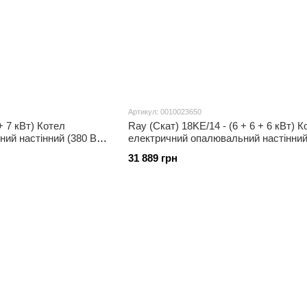
Артикул: 0010023650
+ 7 кВт) Котел
Ray (Скат) 18KE/14 - (6 + 6 + 6 кВт) К
ий настінний (380 В)
електричний опалювальний настінний
з шиною eBus
31 889 грн