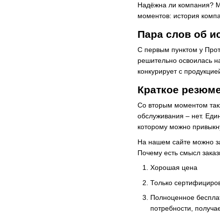
Надёжна ли компания? Мо
моментов: история компа
Пара слов об и
С первым пунктом у Прот
решительно освоилась на
конкурирует с продукцие
Краткое резюме
Со вторым моментом такж
обслуживания – нет. Еди
которому можно привыкну
На нашем сайте можно за
Почему есть смысл заказ
Хорошая цена
Только сертифициров
Полноценное бесплат
потребности, получа