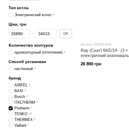
Тип котла
Электрический котел
4
Ціна, грн
От Ціна, грн
До Ціна, грн
OK
Артикул: 0010023646
Количество контуров
Ray (Скат) 6KE/14 - (3 +
одноконтурный (отопление)
4
електричний опалювальн
В) з шиною eBus
Способ установки
26 890 грн
настенный
4
бренд
AIRFEL
1
BAXI
3
Bosch
4
ITALTHERM
2
Protherm
7
TENKO
16
THERMEX
9
Vaillant
1