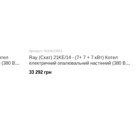
Артикул: 0010023651
отел
Ray (Скат) 21KE/14 - (7+ 7 + 7 кВт) Котел
 (380 В)
електричний опалювальний настінний (380 В)
з шиною eBus
33 292 грн