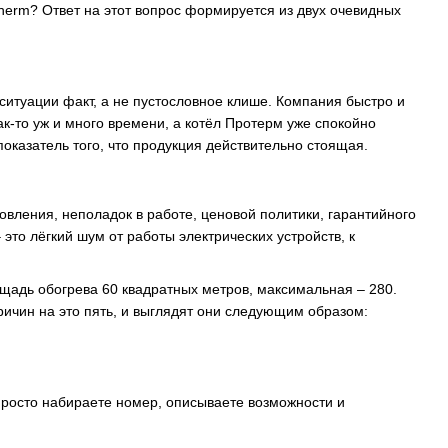
herm? Ответ на этот вопрос формируется из двух очевидных
ситуации факт, а не пустословное клише. Компания быстро и
к-то уж и много времени, а котёл Протерм уже спокойно
показатель того, что продукция действительно стоящая.
овления, неполадок в работе, ценовой политики, гарантийного
это лёгкий шум от работы электрических устройств, к
щадь обогрева 60 квадратных метров, максимальная – 280.
ичин на это пять, и выглядят они следующим образом:
росто набираете номер, описываете возможности и