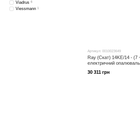
Viadrus
6
Viessmann
1
Артикул: 0010023649
Ray (Скат) 14KE/14 - (7 
електричний опалювальн
з шиною eBus
30 311 грн