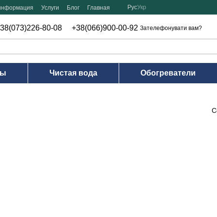
Рус
Укр
 информация
Услуги
Блог
Главная
38(073)226-80-08
+38(066)900-00-92
Зателефонувати вам?
ры
Чистая вода
Обогреватели
С