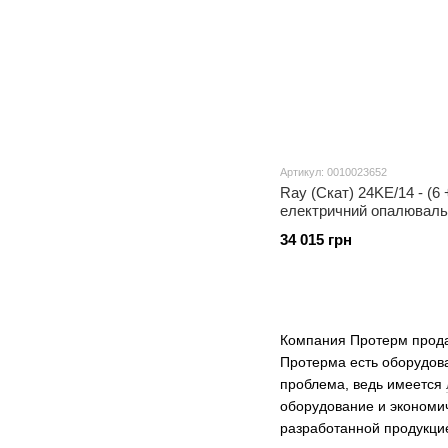
Артикул: 0010023652
Ray (Скат) 24KE/14 - (6 
електричний опалювальн
з шиною eBus
34 015 грн
Компания Протерм продаё
Протерма есть оборудова
проблема, ведь имеется
оборудование и экономич
разработанной продукци