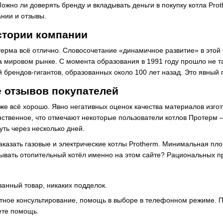
жно ли доверять бренду и вкладывать деньги в покупку котла Prot
нии и отзывы.
стории компании
ерма всё отлично. Словосочетание «динамичное развитие» в этой 
 мировом рынке. С момента образования в 1991 году прошло не та
й брендов-гигантов, образованных около 100 лет назад. Это явный 
 отзывов покупателей
е всё хорошо. Явно негативных оценок качества материалов изгот
нственное, что отмечают некоторые пользователи котлов Протерм – 
ть через несколько дней.
казать газовые и электрические котлы Protherm. Минимальная пло
ывать отопительный котёл именно на этом сайте? Рациональных пр
анный товар, никаких подделок.
ное консультирование, помощь в выборе в телефонном режиме. П
ете помощь.