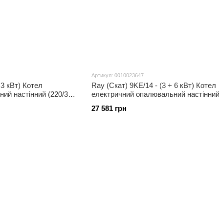
Артикул: 0010023647
 3 кВт) Котел
Ray (Скат) 9KE/14 - (3 + 6 кВт) Котел
ий настінний (220/380
електричний опалювальний настінний
В) з шиною eBus
27 581 грн