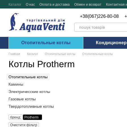
Перейти к основному контенту
Каталог
О нас
Оплата и доставка
Обмен и возврат
Контактная
+38(067)226-80-08
+
Отопительные котлы
Кондиционе
Главная
Каталог
Отопительные котлы
Отопительные котлы
Котлы Protherm
Отопительные котлы
Камины
Электричесские котлы
Газовые котлы
Твердотопливные котлы
бренд:
Protherm
Очистити фільтр