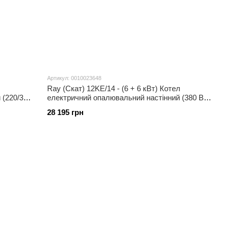
Артикул: 0010023648
Ray (Скат) 12KE/14 - (6 + 6 кВт) Котел
 (220/380
електричний опалювальний настінний (380 В)
з шиною eBus
28 195 грн