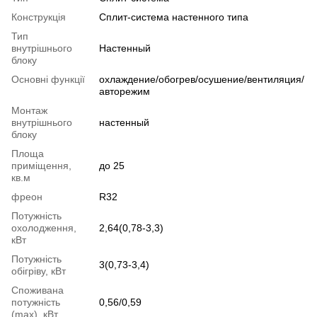
Конструкція
Cплит-система настенного типа
Тип
внутрішнього
Настенный
блоку
Основні функції
охлаждение/обогрев/осушение/вентиляция/
авторежим
Монтаж
внутрішнього
настенный
блоку
Площа
приміщення,
до 25
кв.м
фреон
R32
Потужність
охолодження,
2,64(0,78-3,3)
кВт
Потужність
3(0,73-3,4)
обігріву, кВт
Споживана
потужність
0,56/0,59
(max), кВт