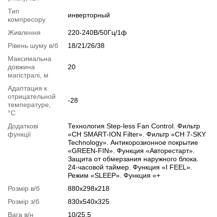
Тип
инверторный
компресору
Живлення
220-240В/50Гц/1ф
Рівень шуму в/б
18/21/26/38
Максимальна
довжина
20
магістралі, м
Адаптация к
отрицательной
-28
температуре,
°C
Додаткові
Технология Step-less Fan Control. Фильтр
функції
«CH SMART-ION Filter». Фильтр «CH 7-SKY
Technology». Антикорозионное покрытие
«GREEN-FIN». Функция «Авторестарт».
Защита oт обмерзания наружного блока.
24-часовой таймер. Функция «I FEEL».
Режим «SLEEP». Функция «+
Розмір в/б
880х298х218
Розмір з/б
830х540х325
Вага в/н
10/25,5