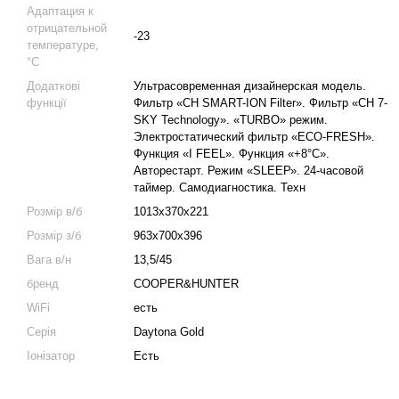
Адаптация к
отрицательной
-23
температуре,
°C
Додаткові
Ультрасовременная дизайнерская модель.
функції
Фильтр «CH SMART-ION Filter». Фильтр «CH 7-
SKY Technology». «TURBO» режим.
Электростатический фильтр «ЕСО-FRESH».
Функция «I FEEL». Функция «+8°С».
Авторестарт. Режим «SLЕЕР». 24-часовой
таймер. Самодиагностика. Техн
Розмір в/б
1013x370x221
Розмір з/б
963x700x396
Вага в/н
13,5/45
бренд
COOPER&HUNTER
WiFi
есть
Серія
Daytona Gold
Іонізатор
Есть