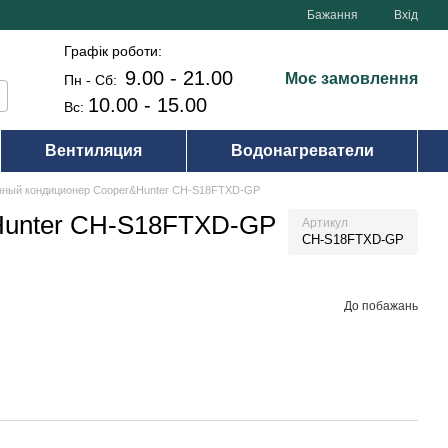
Бажання
Вхід
Графік роботи:
9.00 - 21.00
Моє замовлення
Пн - Сб:
10.00 - 15.00
Вс:
Вентиляция
Водонагреватели
нный кондиционер Cooper&Hunter CH-S18FTXD-GP
Hunter CH-S18FTXD-GP
Артикул
CH-S18FTXD-GP
До побажань