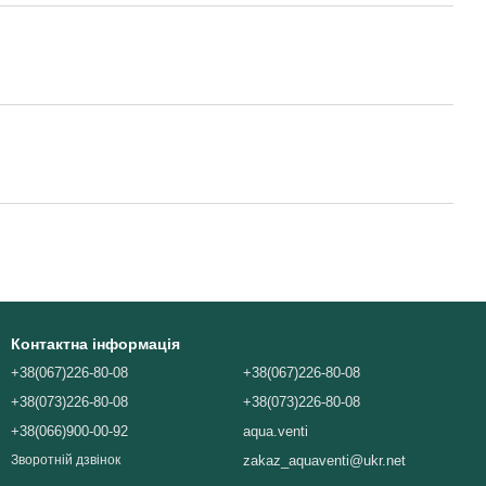
Контактна інформація
+38(067)226-80-08
+38(067)226-80-08
+38(073)226-80-08
+38(073)226-80-08
+38(066)900-00-92
aqua.venti
zakaz_aquaventi@ukr.net
Зворотній дзвінок