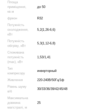
Площа
приміщення,
до 50
кв.м
фреон
R32
Потужність
охолодження,
5,2(1,26-6,6)
кВт
Потужність
5,3(1,12-6,8)
обігріву, кВт
Споживана
потужність
1,53/1,41
(max), кВт
Тип
инверторный
компресору
Живлення
220-240В/50Гц/1ф
Рівень шуму
30/33/36/39/42/45/48
в/б
Максимальна
довжина
25
магістралі, м