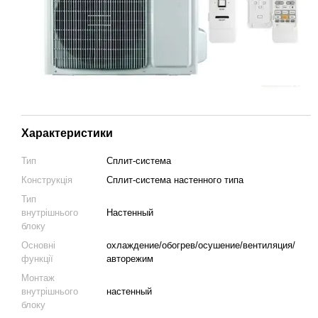
Характеристики
Тип
Сплит-система
Конструкція
Cплит-система настенного типа
Тип
внутрішнього
Настенный
блоку
Основні
охлаждение/обогрев/осушение/вентиляция/
функції
авторежим
Монтаж
внутрішнього
настенный
блоку