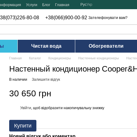
Рус
Укр
 информация
Услуги
Блог
Главная
38(073)226-80-08
+38(066)900-00-92
Зателефонувати вам?
ры
Чистая вода
Обогреватели
Главная
Каталог
Кондиционеры
Настенные кондиционеры
Насте
Настенный кондиционер Cooper&
В наличии
Залишити відгук
30 650 грн
Увійти
, щоб відобразити накопичувальну знижку
%
Купити
Новий відгук або коментар