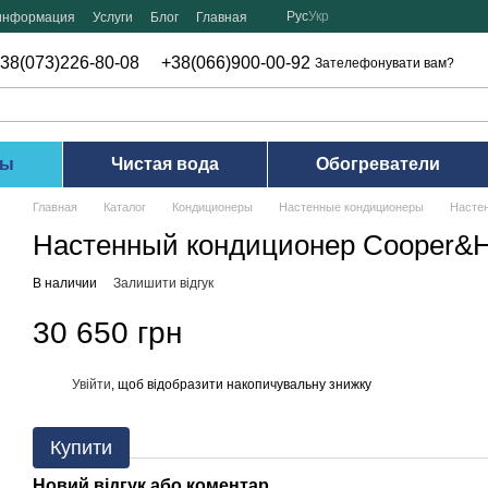
Рус
Укр
 информация
Услуги
Блог
Главная
38(073)226-80-08
+38(066)900-00-92
Зателефонувати вам?
ры
Чистая вода
Обогреватели
Главная
Каталог
Кондиционеры
Настенные кондиционеры
Насте
Настенный кондиционер Cooper&
В наличии
Залишити відгук
30 650 грн
Увійти
, щоб відобразити накопичувальну знижку
%
Купити
Новий відгук або коментар