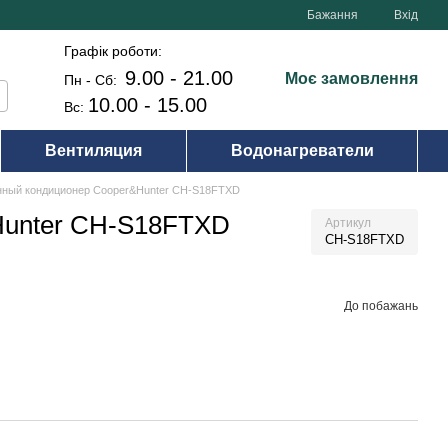
Бажання
Вхід
Графік роботи:
9.00 - 21.00
Моє замовлення
Пн - Сб:
10.00 - 15.00
Вс:
Вентиляция
Водонагреватели
нный кондиционер Cooper&Hunter CH-S18FTXD
Hunter CH-S18FTXD
Артикул
CH-S18FTXD
До побажань