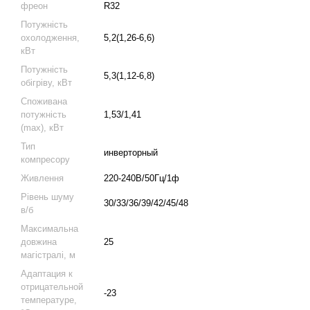
фреон
R32
Потужність
охолодження,
5,2(1,26-6,6)
кВт
Потужність
5,3(1,12-6,8)
обігріву, кВт
Споживана
потужність
1,53/1,41
(max), кВт
Тип
инверторный
компресору
Живлення
220-240В/50Гц/1ф
Рівень шуму
30/33/36/39/42/45/48
в/б
Максимальна
довжина
25
магістралі, м
Адаптация к
отрицательной
-23
температуре,