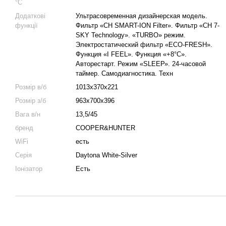
°C
Додаткові
Ультрасовременная дизайнерская модель.
функції
Фильтр «CH SMART-ION Filter». Фильтр «CH 7-
SKY Technology». «TURBO» режим.
Электростатический фильтр «ЕСО-FRESH».
Функция «I FEEL». Функция «+8°С».
Авторестарт. Режим «SLЕЕР». 24-часовой
таймер. Самодиагностика. Техн
Розмір в/б
1013x370x221
Розмір з/б
963x700x396
Вага в/н
13,5/45
бренд
COOPER&HUNTER
WiFi
есть
Серія
Daytona White-Silver
Іонізатор
Есть