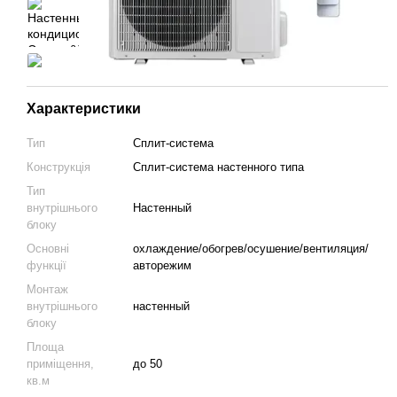
Характеристики
Тип
Сплит-система
Конструкція
Cплит-система настенного типа
Тип
внутрішнього
Настенный
блоку
Основні
охлаждение/обогрев/осушение/вентиляция/
функції
авторежим
Монтаж
внутрішнього
настенный
блоку
Площа
приміщення,
до 50
кв.м