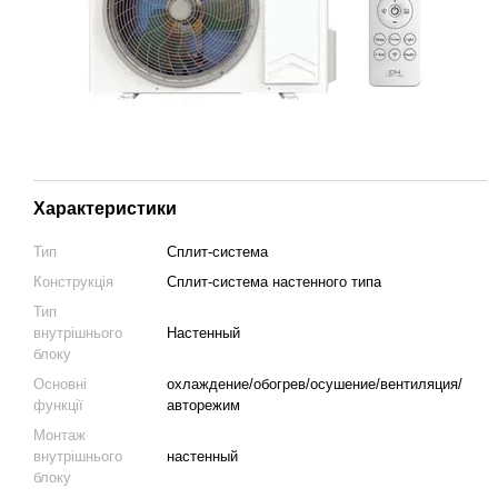
Характеристики
Тип
Сплит-система
Конструкція
Cплит-система настенного типа
Тип
внутрішнього
Настенный
блоку
Основні
охлаждение/обогрев/осушение/вентиляция/
функції
авторежим
Монтаж
внутрішнього
настенный
блоку