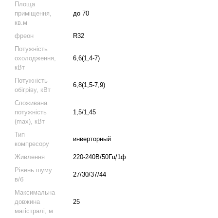
Площа
приміщення,
до 70
кв.м
фреон
R32
Потужність
охолодження,
6,6(1,4-7)
кВт
Потужність
6,8(1,5-7,9)
обігріву, кВт
Споживана
потужність
1,5/1,45
(max), кВт
Тип
инверторный
компресору
Живлення
220-240В/50Гц/1ф
Рівень шуму
27/30/37/44
в/б
Максимальна
довжина
25
магістралі, м