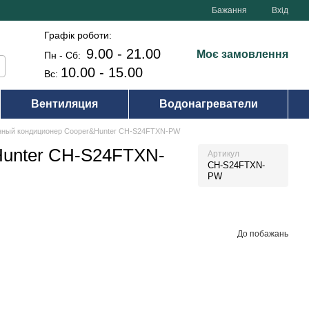
Бажання
Вхід
Графік роботи:
9.00 - 21.00
Моє замовлення
Пн - Сб:
10.00 - 15.00
Вс:
Вентиляция
Водонагреватели
нный кондиционер Cooper&Hunter CH-S24FTXN-PW
Hunter CH-S24FTXN-
Артикул
CH-S24FTXN-
PW
До побажань