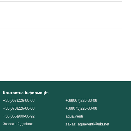
Контактна інформація
+38(067)226-80-08
+38(067)226-80-08
+38(073)226-80-08
+38(073)226-80-08
+38(066)900-00-92
aqua.venti
zakaz_aquaventi@ukr.net
Зворотній дзвінок