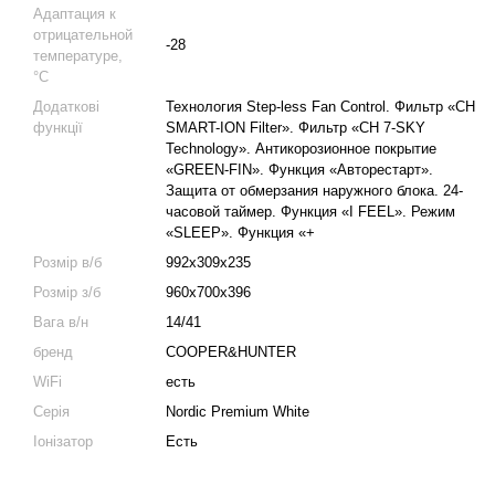
Адаптация к
отрицательной
-28
температуре,
°C
Додаткові
Технология Step-less Fan Control. Фильтр «CH
функції
SMART-ION Filter». Фильтр «CH 7-SKY
Technology». Антикорозионное покрытие
«GREEN-FIN». Функция «Авторестарт».
Защита oт обмерзания наружного блока. 24-
часовой таймер. Функция «I FEEL». Режим
«SLEEP». Функция «+
Розмір в/б
992х309х235
Розмір з/б
960х700х396
Вага в/н
14/41
бренд
COOPER&HUNTER
WiFi
есть
Серія
Nordic Premium White
Іонізатор
Есть