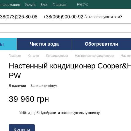
Рус
Укр
 информация
Услуги
Блог
Главная
38(073)226-80-08
+38(066)900-00-92
Зателефонувати вам?
ры
Чистая вода
Обогреватели
Главная
Каталог
Кондиционеры
Настенные кондиционеры
Насте
Настенный кондиционер Cooper&
PW
В наличии
Залишити відгук
39 960 грн
Увійти
, щоб відобразити накопичувальну знижку
%
Купити