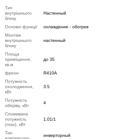
Тип
внутрішнього
Настенный
блоку
Основні функції
охлаждение - обогрев
Монтаж
внутрішнього
настенный
блоку
Площа
приміщення,
до 35
кв.м
фреон
R410A
Потужність
охолодження,
3.5
кВт
Потужність
4
обігріву, кВт
Споживана
потужність
1,01/1
(max), кВт
Тип
инверторный
компресору