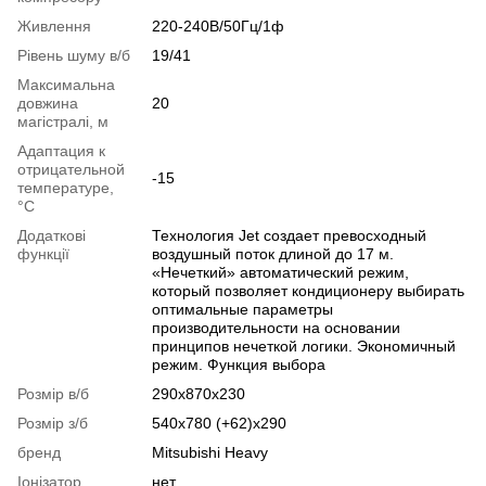
Живлення
220-240В/50Гц/1ф
Рівень шуму в/б
19/41
Максимальна
довжина
20
магістралі, м
Адаптация к
отрицательной
-15
температуре,
°C
Додаткові
Технология Jet создает превосходный
функції
воздушный поток длиной до 17 м.
«Нечеткий» автоматический режим,
который позволяет кондиционеру выбирать
оптимальные параметры
производительности на основании
принципов нечеткой логики. Экономичный
режим. Функция выбора
Розмір в/б
290x870x230
Розмір з/б
540x780 (+62)x290
бренд
Mitsubishi Heavy
Іонізатор
нет