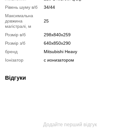
Рівень шуму в/б
34/44
Максимальна
довжина
25
магістралі, м
Розмір в/б
298x840x259
Розмір з/б
640x850x290
бренд
Mitsubishi Heavy
Іонізатор
с ионизатором
Відгуки
Додайте перший відгук