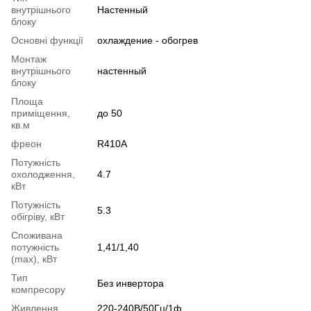
внутрішнього
Настенный
блоку
Основні функції
охлаждение - обогрев
Монтаж
внутрішнього
настенный
блоку
Площа
приміщення,
до 50
кв.м
фреон
R410A
Потужність
охолодження,
4.7
кВт
Потужність
5.3
обігріву, кВт
Споживана
потужність
1,41/1,40
(max), кВт
Тип
Без инвертора
компресору
Живлення
220-240В/50Гц/1ф