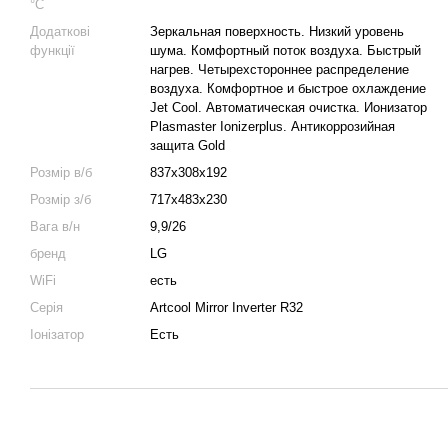
°C
Додаткові
Зеркальная поверхность. Низкий уровень
функції
шума. Комфортный поток воздуха. Быстрый
нагрев. Четырехстороннее распределение
воздуха. Комфортное и быстрое охлаждение
Jet Cool. Автоматическая очистка. Ионизатор
Plasmaster Ionizerplus. Антикоррозийная
защита Gold
Розмір в/б
837х308х192
Розмір з/б
717х483х230
Вага в/н
9,9/26
бренд
LG
WiFi
есть
Серія
Artcool Mirror Inverter R32
Іонізатор
Есть