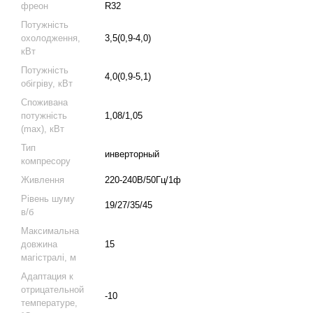
фреон
R32
Потужність
охолодження,
3,5(0,9-4,0)
кВт
Потужність
4,0(0,9-5,1)
обігріву, кВт
Споживана
потужність
1,08/1,05
(max), кВт
Тип
инверторный
компресору
Живлення
220-240В/50Гц/1ф
Рівень шуму
19/27/35/45
в/б
Максимальна
довжина
15
магістралі, м
Адаптация к
отрицательной
-10
температуре,