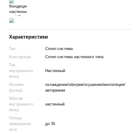
Характеристики
Тип
Сплит-система
Конструкція
Cплит-система настенного типа
Тип
внутрішнього
Настенный
блоку
Основні
охлаждение/обогрев/осушение/вентиляция/
функції
авторежим
Монтаж
внутрішнього
настенный
блоку
Площа
приміщення,
до 35
кв.м