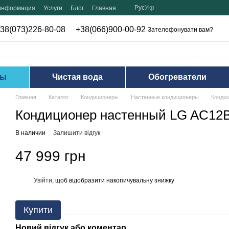
Рус
Укр
 информация
Услуги
Блог
Главная
38(073)226-80-08
+38(066)900-00-92
Зателефонувати вам?
ры
Чистая вода
Обогреватели
Главная
Каталог
Кондиционеры
Настенные кондиционеры
Конди
Кондиционер настенный LG AC12
В наличии
Залишити відгук
47 999 грн
Увійти
, щоб відобразити накопичувальну знижку
%
Купити
Новий відгук або коментар