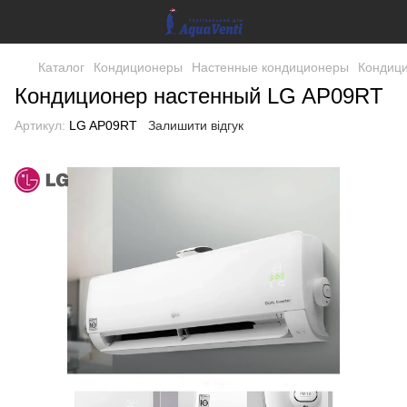
Каталог
Кондиционеры
Настенные кондиционеры
Кондиц
Кондиционер настенный LG AP09RT
Артикул:
LG AP09RT
Залишити відгук