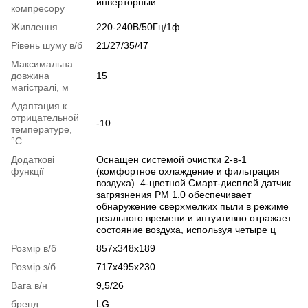
инверторный
компресору
Живлення
220-240В/50Гц/1ф
Рівень шуму в/б
21/27/35/47
Максимальна
довжина
15
магістралі, м
Адаптация к
отрицательной
-10
температуре,
°C
Додаткові
Оснащен системой очистки 2-в-1
функції
(комфортное охлаждение и фильтрация
воздуха). 4-цветной Смарт-дисплей датчик
загрязнения PM 1.0 обеспечивает
обнаружение сверхмелких пыли в режиме
реального времени и интуитивно отражает
состояние воздуха, используя четыре ц
Розмір в/б
857х348х189
Розмір з/б
717х495х230
Вага в/н
9,5/26
бренд
LG