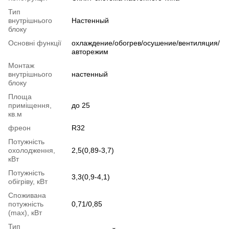
Тип
внутрішнього
Настенный
блоку
Основні функції
охлаждение/обогрев/осушение/вентиляция/
авторежим
Монтаж
внутрішнього
настенный
блоку
Площа
приміщення,
до 25
кв.м
фреон
R32
Потужність
охолодження,
2,5(0,89-3,7)
кВт
Потужність
3,3(0,9-4,1)
обігріву, кВт
Споживана
потужність
0,71/0,85
(max), кВт
Тип