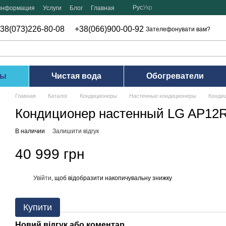
Рус
Укр
 информация
Услуги
Блог
Главная
38(073)226-80-08
+38(066)900-00-92
Зателефонувати вам?
ры
Чистая вода
Обогреватели
Главная
Каталог
Кондиционеры
Настенные кондиционеры
Конди
Кондиционер настенный LG AP12
В наличии
Залишити відгук
40 999 грн
Увійти
, щоб відобразити накопичувальну знижку
%
Купити
Новий відгук або коментар