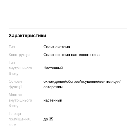
Характеристики
Тип
Сплит-система
Конструкція
Cплит-система настенного типа
Тип
внутрішнього
Настенный
блоку
Основні
охлаждение/обогрев/осушение/вентиляция/
функції
авторежим
Монтаж
внутрішнього
настенный
блоку
Площа
приміщення,
до 35
кв.м