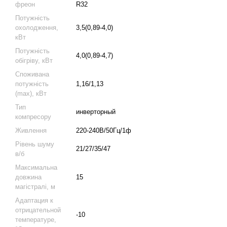
фреон
R32
Потужність
охолодження,
3,5(0,89-4,0)
кВт
Потужність
4,0(0,89-4,7)
обігріву, кВт
Споживана
потужність
1,16/1,13
(max), кВт
Тип
инверторный
компресору
Живлення
220-240В/50Гц/1ф
Рівень шуму
21/27/35/47
в/б
Максимальна
довжина
15
магістралі, м
Адаптация к
отрицательной
-10
температуре,