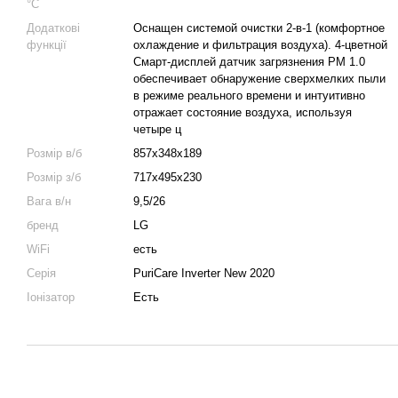
°C
Додаткові
Оснащен системой очистки 2-в-1 (комфортное
функції
охлаждение и фильтрация воздуха). 4-цветной
Смарт-дисплей датчик загрязнения PM 1.0
обеспечивает обнаружение сверхмелких пыли
в режиме реального времени и интуитивно
отражает состояние воздуха, используя
четыре ц
Розмір в/б
857х348х189
Розмір з/б
717х495х230
Вага в/н
9,5/26
бренд
LG
WiFi
есть
Серія
PuriCare Inverter New 2020
Іонізатор
Есть