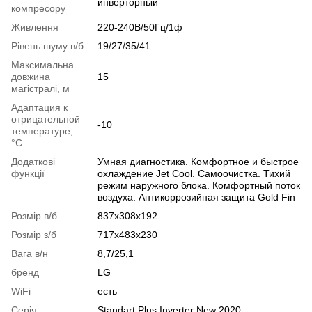
инверторный
компресору
Живлення
220-240В/50Гц/1ф
Рівень шуму в/б
19/27/35/41
Максимальна
довжина
15
магістралі, м
Адаптация к
отрицательной
-10
температуре,
°C
Додаткові
Умная диагностика. Комфортное и быстрое
функції
охлаждение Jet Cool. Самоочистка. Тихий
режим наружного блока. Комфортный поток
воздуха. Антикоррозийная защита Gold Fin
Розмір в/б
837х308х192
Розмір з/б
717х483х230
Вага в/н
8,7/25,1
бренд
LG
WiFi
есть
Серія
Standart Plus Inverter New 2020