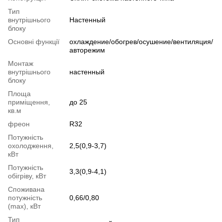
Тип
внутрішнього
Настенный
блоку
Основні функції
охлаждение/обогрев/осушение/вентиляция/
авторежим
Монтаж
внутрішнього
настенный
блоку
Площа
приміщення,
до 25
кв.м
фреон
R32
Потужність
охолодження,
2,5(0,9-3,7)
кВт
Потужність
3,3(0,9-4,1)
обігріву, кВт
Споживана
потужність
0,66/0,80
(max), кВт
Тип