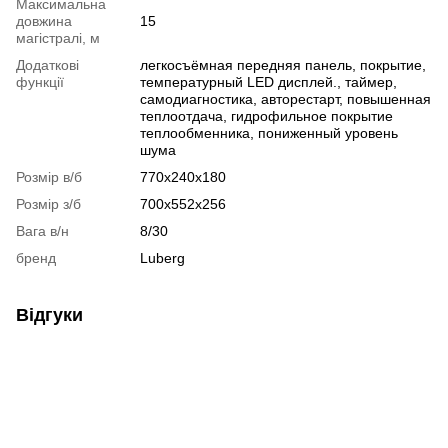
Максимальна
довжина
15
магістралі, м
Додаткові
легкосъёмная передняя панель, покрытие,
функції
температурный LED дисплей., таймер,
самодиагностика, авторестарт, повышенная
теплоотдача, гидрофильное покрытие
теплообменника, пониженный уровень
шума
Розмір в/б
770x240x180
Розмір з/б
700x552x256
Вага в/н
8/30
бренд
Luberg
Відгуки