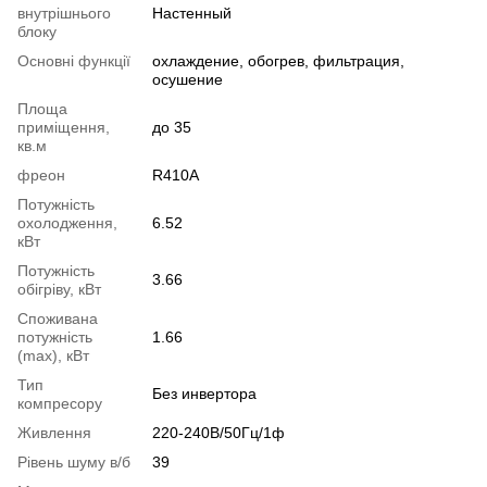
внутрішнього
Настенный
блоку
Основні функції
охлаждение, обогрев, фильтрация,
осушение
Площа
приміщення,
до 35
кв.м
фреон
R410A
Потужність
охолодження,
6.52
кВт
Потужність
3.66
обігріву, кВт
Споживана
потужність
1.66
(max), кВт
Тип
Без инвертора
компресору
Живлення
220-240В/50Гц/1ф
Рівень шуму в/б
39