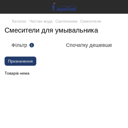
Каталог
Чистая вода
Сантехника
Смесители
Смесители для умывальника
Фільтр
Спочатку дешевше
1
Призначення
Товарів нема