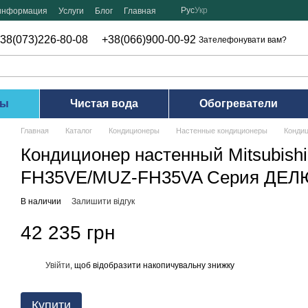
Рус
Укр
 информация
Услуги
Блог
Главная
38(073)226-80-08
+38(066)900-00-92
Зателефонувати вам?
ры
Чистая вода
Обогреватели
Главная
Каталог
Кондиционеры
Настенные кондиционеры
Кондиц
Кондиционер настенный Mitsubishi 
FH35VE/MUZ-FH35VA Серия ДЕ
В наличии
Залишити відгук
42 235 грн
Увійти
, щоб відобразити накопичувальну знижку
%
Купити