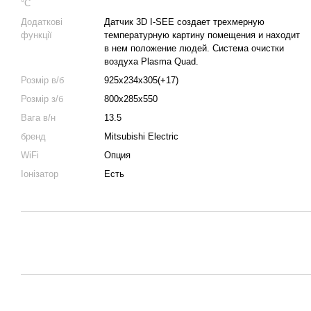
°C
Додаткові
Датчик 3D I-SEE создает трехмерную
функції
температурную картину помещения и находит
в нем положение людей. Система очистки
воздуха Plasma Quad.
Розмір в/б
925х234х305(+17)
Розмір з/б
800x285x550
Вага в/н
13.5
бренд
Mitsubishi Electric
WiFi
Опция
Іонізатор
Есть