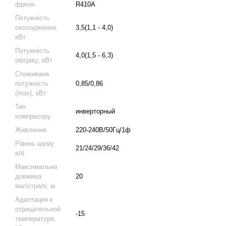
фреон
R410A
Потужність
охолодження,
3,5(1,1 - 4,0)
кВт
Потужність
4,0(1,5 - 6,3)
обігріву, кВт
Споживана
потужність
0,85/0,86
(max), кВт
Тип
инверторный
компресору
Живлення
220-240В/50Гц/1ф
Рівень шуму
21/24/29/36/42
в/б
Максимальна
довжина
20
магістралі, м
Адаптация к
отрицательной
-15
температуре,