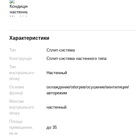
Характеристики
Тип
Сплит-система
Конструкція
Cплит-система настенного типа
Тип
внутрішнього
Настенный
блоку
Основні
охлаждение/обогрев/осушение/вентиляция/
функції
авторежим
Монтаж
внутрішнього
настенный
блоку
Площа
приміщення,
до 35
кв.м