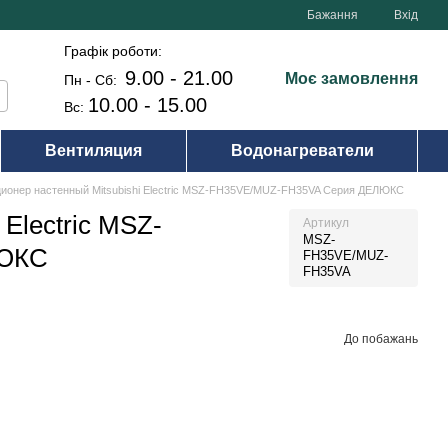
Бажання
Вхід
Графік роботи:
9.00 - 21.00
Моє замовлення
Пн - Сб:
10.00 - 15.00
Вс:
Вентиляция
Водонагреватели
ионер настенный Mitsubishi Electric MSZ-FH35VE/MUZ-FH35VA Серия ДЕЛЮКС
Electric MSZ-
Артикул
MSZ-
ЛЮКС
FH35VE/MUZ-
FH35VA
До побажань