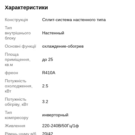
Характеристики
Конструкція
Cплит-система настенного типа
Тип
внутрішнього
Настенный
блоку
Основні функції
охлаждение-обогрев
Площа
приміщення,
до 25
кв.м
фреон
R410A
Потужність
охолодження,
2.5
кВт
Потужність
3.2
обігріву, кВт
Тип
инверторный
компресору
Живлення
220-240В/50Гц/1ф
Рівень шуму в/б
20/42