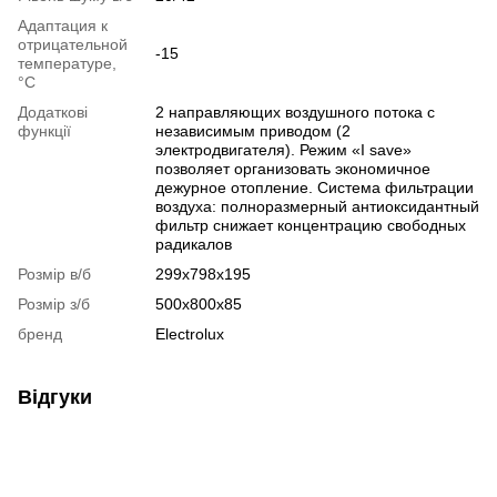
Адаптация к
отрицательной
-15
температуре,
°C
Додаткові
2 направляющих воздушного потока с
функції
независимым приводом (2
электродвигателя). Режим «I save»
позволяет организовать экономичное
дежурное отопление. Система фильтрации
воздуха: полноразмерный антиоксидантный
фильтр снижает концентрацию свободных
радикалов
Розмір в/б
299х798х195
Розмір з/б
500х800x85
бренд
Electrolux
Відгуки