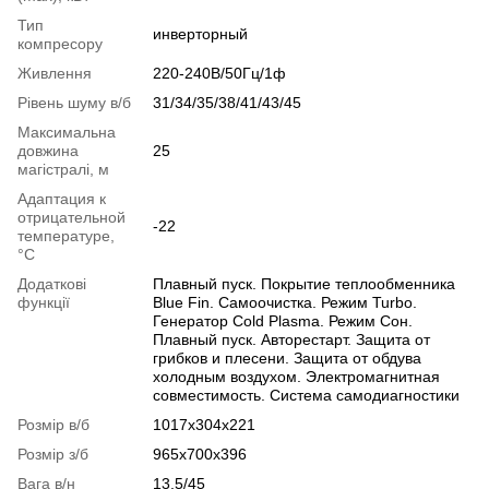
Тип
инверторный
компресору
Живлення
220-240В/50Гц/1ф
Рівень шуму в/б
31/34/35/38/41/43/45
Максимальна
довжина
25
магістралі, м
Адаптация к
отрицательной
-22
температуре,
°C
Додаткові
Плавный пуск. Покрытие теплообменника
функції
Blue Fin. Самоочистка. Режим Turbo.
Генератор Cold Plasma. Режим Сон.
Плавный пуск. Авторестарт. Защита от
грибков и плесени. Защита от обдува
холодным воздухом. Электромагнитная
совместимость. Система самодиагностики
Розмір в/б
1017х304х221
Розмір з/б
965х700х396
Вага в/н
13,5/45