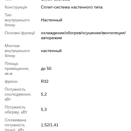
Конструкція
Cплит-система настенного типа
Тип
внутрішнього
Настенный
блоку
Основні функції
охлаждение/обогрев/осушение/вентиляция/
авторежим
Монтаж
внутрішнього
настенный
блоку
Площа
приміщення,
до 50
кв.м
фреон
R32
Потужність
охолодження,
5,2
кВт
Потужність
5,3
обігріву, кВт
Споживана
потужність
1,52/1,41
(max), кВт