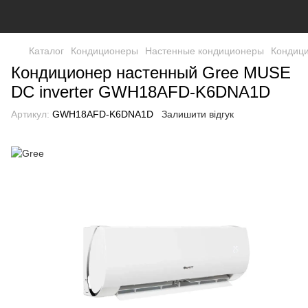
Каталог
Кондиционеры
Настенные кондиционеры
Кондиц
Кондиционер настенный Gree MUSE
DC inverter GWH18AFD-K6DNA1D
Артикул:
GWH18AFD-K6DNA1D
Залишити відгук