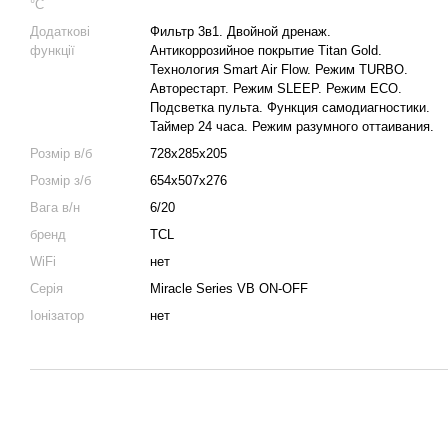
°C
Додаткові
Фильтр 3в1. Двойной дренаж.
функції
Антикоррозийное покрытие Titan Gold.
Технология Smart Air Flow. Режим TURBO.
Авторестарт. Режим SLEEP. Режим ECO.
Подсветка пульта. Функция самодиагностики.
Таймер 24 часа. Режим разумного оттаивания.
Розмір в/б
728х285х205
Розмір з/б
654х507х276
Вага в/н
6/20
бренд
TCL
WiFi
нет
Серія
Miracle Series VB ON-OFF
Іонізатор
нет