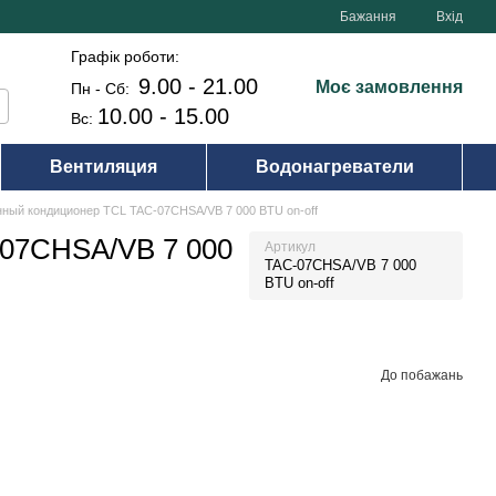
Бажання
Вхід
Графік роботи:
9.00 - 21.00
Моє замовлення
Пн - Сб:
10.00 - 15.00
Вс:
Вентиляция
Водонагреватели
ный кондиционер TCL TAC-07CHSA/VB 7 000 BTU on-off
-07CHSA/VB 7 000
Артикул
TAC-07CHSA/VB 7 000
BTU on-off
До побажань