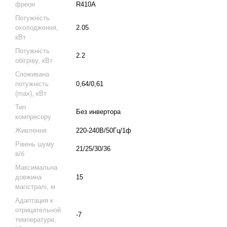
фреон
R410A
Потужність
охолодження,
2.05
кВт
Потужність
2.2
обігріву, кВт
Споживана
потужність
0,64/0,61
(max), кВт
Тип
Без инвертора
компресору
Живлення
220-240В/50Гц/1ф
Рівень шуму
21/25/30/36
в/б
Максимальна
довжина
15
магістралі, м
Адаптация к
отрицательной
-7
температуре,