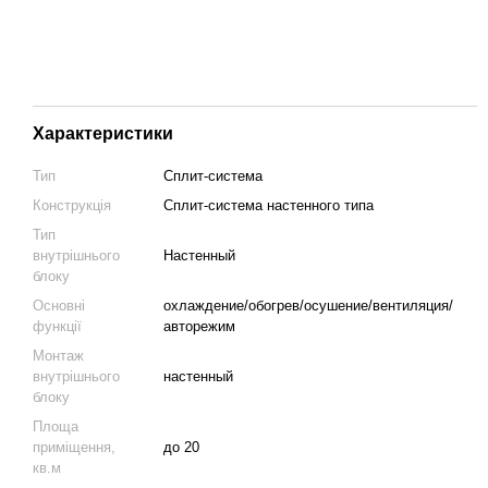
Характеристики
Тип
Сплит-система
Конструкція
Cплит-система настенного типа
Тип
внутрішнього
Настенный
блоку
Основні
охлаждение/обогрев/осушение/вентиляция/
функції
авторежим
Монтаж
внутрішнього
настенный
блоку
Площа
приміщення,
до 20
кв.м