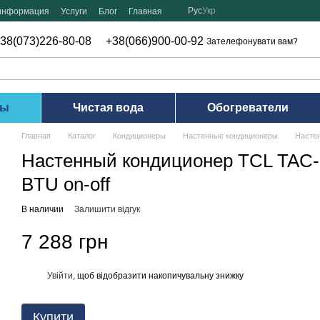
Рус
Укр
 информация
Услуги
Блог
Главная
38(073)226-80-08
+38(066)900-00-92
Зателефонувати вам?
ры
Чистая вода
Обогреватели
Главная
Каталог
Кондиционеры
Настенные кондиционеры
Настен
Настенный кондиционер TCL TAC
BTU on-off
В наличии
Залишити відгук
7 288 грн
Увійти
, щоб відобразити накопичувальну знижку
%
Купити