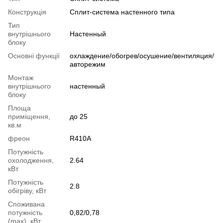
Конструкція
Cплит-система настенного типа
Тип
внутрішнього
Настенный
блоку
Основні функції
охлаждение/обогрев/осушение/вентиляция/
авторежим
Монтаж
внутрішнього
настенный
блоку
Площа
приміщення,
до 25
кв.м
фреон
R410A
Потужність
охолодження,
2.64
кВт
Потужність
2.8
обігріву, кВт
Споживана
потужність
0,82/0,78
(max), кВт