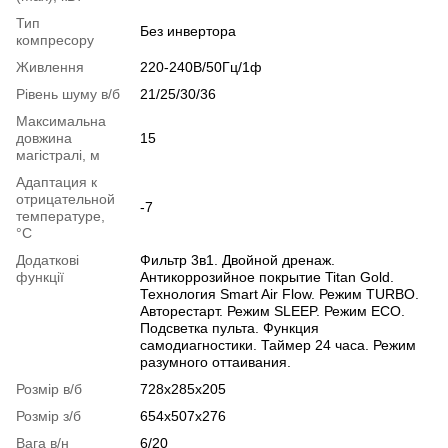
Тип
Без инвертора
компресору
Живлення
220-240В/50Гц/1ф
Рівень шуму в/б
21/25/30/36
Максимальна
довжина
15
магістралі, м
Адаптация к
отрицательной
-7
температуре,
°C
Додаткові
Фильтр 3в1. Двойной дренаж.
функції
Антикоррозийное покрытие Titan Gold.
Технология Smart Air Flow. Режим TURBO.
Авторестарт. Режим SLEEP. Режим ECO.
Подсветка пульта. Функция
самодиагностики. Таймер 24 часа. Режим
разумного оттаивания.
Розмір в/б
728х285х205
Розмір з/б
654х507х276
Вага в/н
6/20