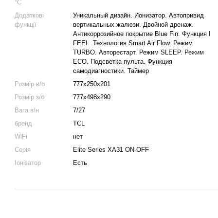
°C
Додаткові
Уникальный дизайн. Ионизатор. Автопривид
функції
вертикальных жалюзи. Двойной дренаж.
Антикоррозийное покрытие Blue Fin. Функция I
FEEL. Технология Smart Air Flow. Режим
TURBO. Авторестарт. Режим SLEEP. Режим
ECO. Подсветка пульта. Функция
самодиагностики. Таймер
Розмір в/б
777х250х201
Розмір з/б
777х498х290
Вага в/н
7/27
бренд
TCL
WiFi
нет
Серія
Elite Series XA31 ON-OFF
Іонізатор
Есть