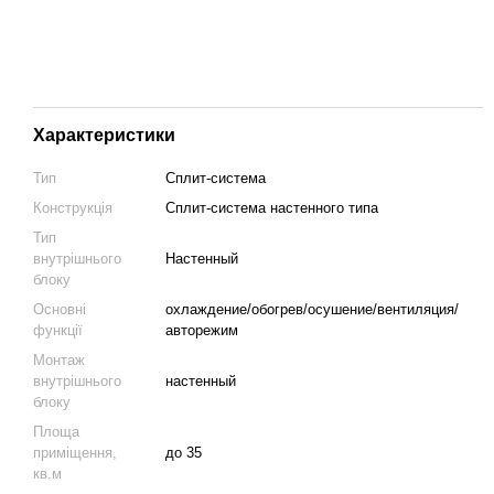
Характеристики
Тип
Сплит-система
Конструкція
Cплит-система настенного типа
Тип
внутрішнього
Настенный
блоку
Основні
охлаждение/обогрев/осушение/вентиляция/
функції
авторежим
Монтаж
внутрішнього
настенный
блоку
Площа
приміщення,
до 35
кв.м