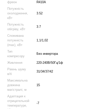
фреон
R410A
Потужність
охолодження,
3.52
кВт
Потужність
3.7
обігріву, кВт
Споживана
потужність
1,1/1,02
(max), кВт
Тип
Без инвертора
компресору
Живлення
220-240В/50Гц/1ф
Рівень шуму
31/34/37/42
в/б
Максимальна
довжина
15
магістралі, м
Адаптация к
отрицательной
-7
температуре,