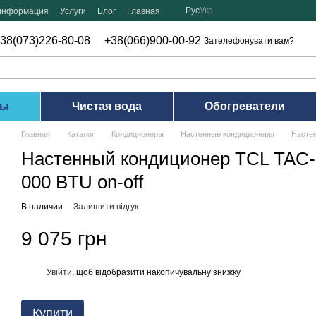
Рус
Укр
 информация
Услуги
Блог
Главная
38(073)226-80-08
+38(066)900-00-92
Зателефонувати вам?
ры
Чистая вода
Обогреватели
Главная
Каталог
Кондиционеры
Настенные кондиционеры
Настен
Настенный кондиционер TCL TAC
000 BTU on-off
В наличии
Залишити відгук
9 075 грн
Увійти
, щоб відобразити накопичувальну знижку
%
Купити