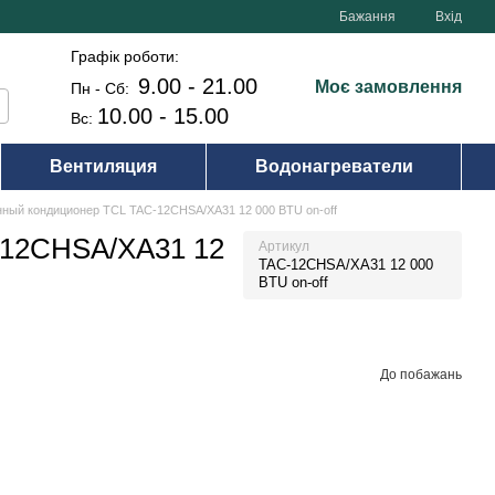
Бажання
Вхід
Графік роботи:
9.00 - 21.00
Моє замовлення
Пн - Сб:
10.00 - 15.00
Вс:
Вентиляция
Водонагреватели
ный кондиционер TCL TAC-12CHSA/XA31 12 000 BTU on-off
-12CHSA/XA31 12
Артикул
TAC-12CHSA/XA31 12 000
BTU on-off
До побажань