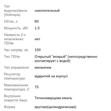
Тип
водонагрівача
накопительный
(бойлера)
Об'єм, л
80
Мощность, кВт
1.5
Наявність 2-х
незалежних
нет
ТЕНів
Час нагріву: хв.
150
Тип ТЕНа
Открытый "мокрый" (непосредственно
контактирует с водой)
Тип управління
механічне
Регулятор
відкритий на корпусі
температури
Максимальная
75
температура, C
Внутрішнє
Титанокварцева емаль
покриття бака:
Форма
круглая(цилиндрическая)