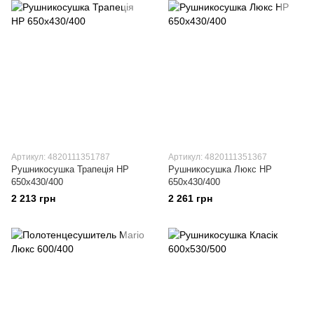
Артикул: 4820111351787
Артикул: 4820111351367
Рушникосушка Трапеція HP
Рушникосушка Люкс НР
650х430/400
650х430/400
2 213 грн
2 261 грн