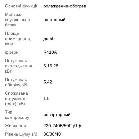
Основні функції
охлаждение-обогрев
Монтаж
внутрішнього
настенный
блоку
Площа
приміщення,
до 50
кв.м
фреон
R410A
Потужність
охолодження,
6,15,28
кВт
Потужність
5.42
обігріву, кВт
Споживана
потужність
1.5
(max), кВт
Тип
инверторный
компресору
Живлення
220-240В/50Гц/1ф
Рівень шуму в/б
36/38/40