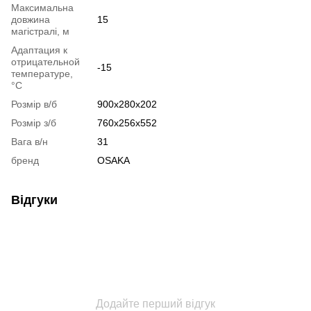
Максимальна
довжина
15
магістралі, м
Адаптация к
отрицательной
-15
температуре,
°C
Розмір в/б
900x280x202
Розмір з/б
760х256х552
Вага в/н
31
бренд
OSAKA
Відгуки
Додайте перший відгук