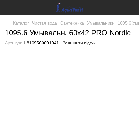
Каталог
Чистая вода
Сантехника
Умывальники
1095.6 Ум
1095.6 Умывальн. 60х42 PRO Nordic
Артикул:
H8109560001041
Залишити відгук