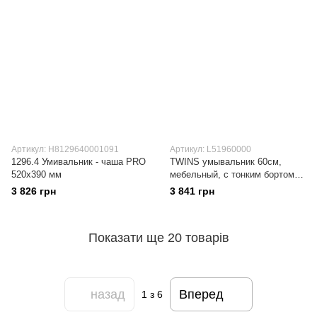
Артикул: H8129640001091
Артикул: L51960000
1296.4 Умивальник - чаша PRO
TWINS умывальник 60см,
520х390 мм
мебельный, с тонким бортом
L51960000
3 826 грн
3 841 грн
Показати ще 20 товарів
назад
Вперед
1
з 6