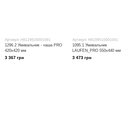
Артикул: H8129620001091
Артикул: H8109510001041
1296.2 Умивальник - чаша PRO
1095.1 Умивальник
420х420 мм
LAUFEN_PRO 550х440 мм
3 367 грн
3 473 грн