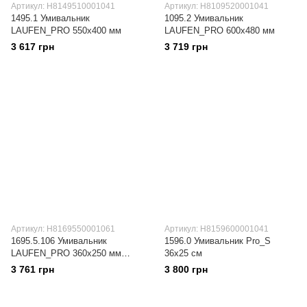
Артикул: H8149510001041
Артикул: H8109520001041
1495.1 Умивальник
1095.2 Умивальник
LAUFEN_PRO 550х400 мм
LAUFEN_PRO 600х480 мм
3 617 грн
3 719 грн
Артикул: H8169550001061
Артикул: H8159600001041
1695.5.106 Умивальник
1596.0 Умивальник Pro_S
LAUFEN_PRO 360х250 мм
36х25 см
правий
3 761 грн
3 800 грн