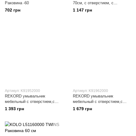
Раковина -60
70см, с отверстием, с
переливом (укр.) L81970000
702 грн
1 147 грн
Артикул: K91952000
Артикул: K91962000
REKORD умывальник
REKORD умывальник
мебельный с отверстием,с
мебельный с отверстием,с
переливом 50*38 см (пол.)
переливом 60*45 см (пол.)
1 393 грн
1 679 грн
K91952000
K91962000