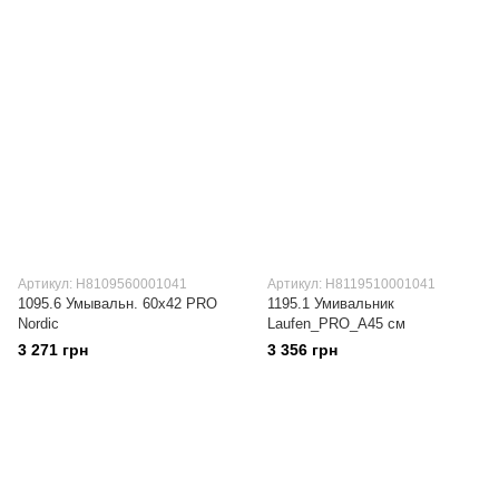
Артикул: H8109560001041
Артикул: H8119510001041
1095.6 Умывальн. 60х42 PRO
1195.1 Умивальник
Nordic
Laufen_PRO_А45 см
3 271 грн
3 356 грн