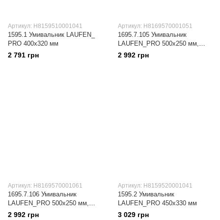
Артикул: H8159510001041
Артикул: H8169570001051
1595.1 Умивальник LAUFEN_
1695.7.105 Умивальник
PRO 400x320 мм
LAUFEN_PRO 500x250 мм,
отв. ліворуч
2 791 грн
2 992 грн
Артикул: H8169570001061
Артикул: H8159520001041
1695.7.106 Умивальник
1595.2 Умивальник
LAUFEN_PRO 500x250 мм,
LAUFEN_PRO 450х330 мм
отв. праворуч
2 992 грн
3 029 грн