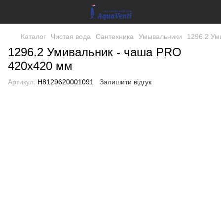
Каталог
Чистая вода
Сантехника
Умывальники
1296.2 Ум
1296.2 Умивальник - чаша PRO
420х420 мм
Артикул:
H8129620001091
Залишити відгук