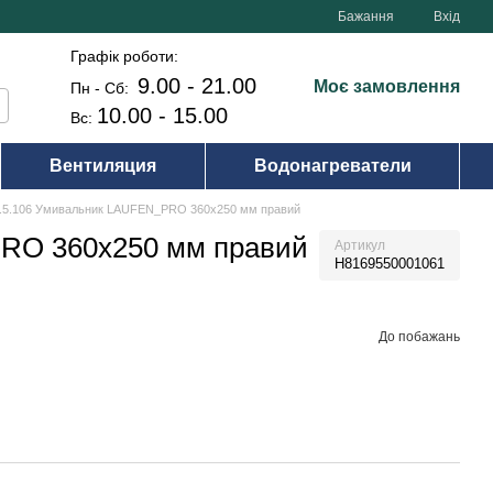
Бажання
Вхід
Графік роботи:
9.00 - 21.00
Моє замовлення
Пн - Сб:
10.00 - 15.00
Вс:
Вентиляция
Водонагреватели
.5.106 Умивальник LAUFEN_PRO 360х250 мм правий
PRO 360х250 мм правий
Артикул
H8169550001061
До побажань