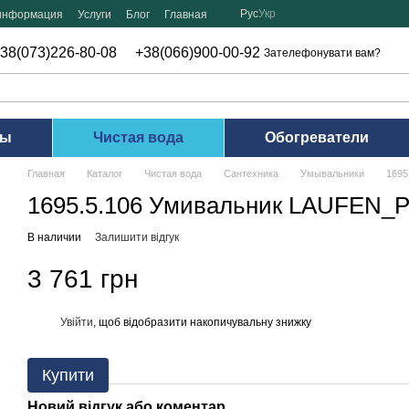
Рус
Укр
 информация
Услуги
Блог
Главная
38(073)226-80-08
+38(066)900-00-92
Зателефонувати вам?
ры
Чистая вода
Обогреватели
Главная
Каталог
Чистая вода
Сантехника
Умывальники
1695
1695.5.106 Умивальник LAUFEN_
В наличии
Залишити відгук
3 761 грн
Увійти
, щоб відобразити накопичувальну знижку
%
Купити
Новий відгук або коментар