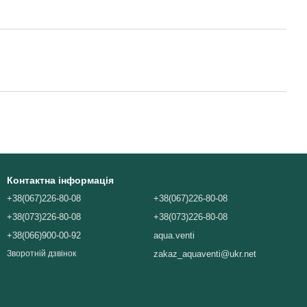
Контактна інформація
+38(067)226-80-08
+38(067)226-80-08
+38(073)226-80-08
+38(073)226-80-08
+38(066)900-00-92
aqua.venti
zakaz_aquaventi@ukr.net
Зворотній дзвінок